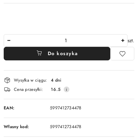
Ilość
szt.
Do koszyka
Dostępność
Wysyłka w ciągu:
4 dni
i
Cena przesyłki:
16.5
dostawa
EAN:
5997412734478
Własny kod:
5997412734478