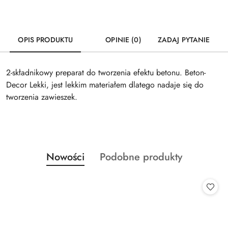
OPIS PRODUKTU
OPINIE (0)
ZADAJ PYTANIE
2-składnikowy preparat do tworzenia efektu betonu. Beton-
Decor Lekki, jest lekkim materiałem dlatego nadaje się do
tworzenia zawieszek.
Produkty
Produkty
Nowości
Podobne produkty
Pomiń karuzelę produktów
o
o
statusie:
statusie: