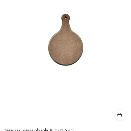
Deseczka, deska okrągła 18,5x12,5 cm