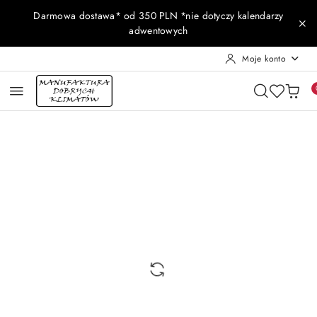
Przejdź do treści głównej
Przejdź do wyszukiwarki
Przejdź do moje konto
Przejdź do menu głównego
Przejdź do opisu produktu
Przejdź do stopki
Darmowa dostawa* od 350 PLN *nie dotyczy kalendarzy
adwentowych
Moje konto