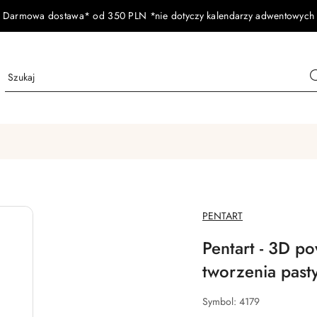
Darmowa dostawa* od 350 PLN *nie dotyczy kalendarzy adwentowych
NAZWA
PENTART
PRODUCENTA:
Pentart - 3D po
tworzenia pasty
Symbol:
4179