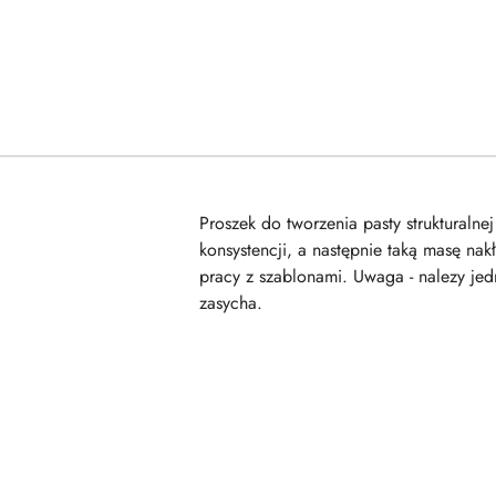
Proszek do tworzenia pasty strukturaln
konsystencji, a następnie taką masę n
pracy z szablonami. Uwaga - nalezy je
zasycha.
Pomiń karuzelę produktów