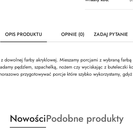
OPIS PRODUKTU
OPINIE (0)
ZADAJ PYTANIE
ej z dowolnej farby akryklowej. Mieszamy porcjami z wybraną farbą
akładamy pędzlem, szpachelką, nożem czy wyciskając z buteleczki 
dnorazowo przygotowywać porcje które szybko wykorzystamy, gdy
Produkty
Produkty
Nowości
Podobne produkty
o
o