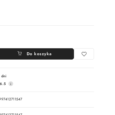
Do koszyka
 dni
6.5
997412711547
997412711547