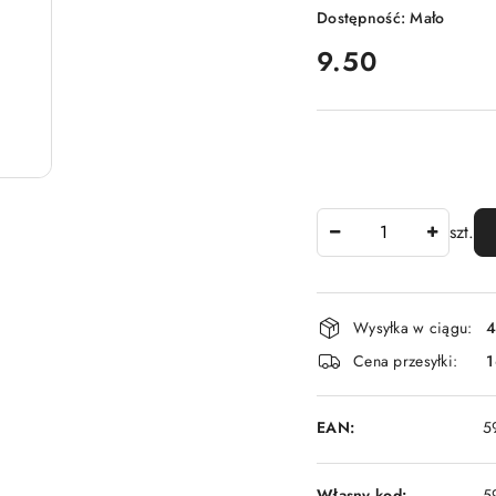
Dostępność:
Mało
cena:
9.50
Ilość
szt.
Dostępność
Wysyłka w ciągu:
4
i
Cena przesyłki:
1
dostawa
EAN:
5
Własny kod:
5