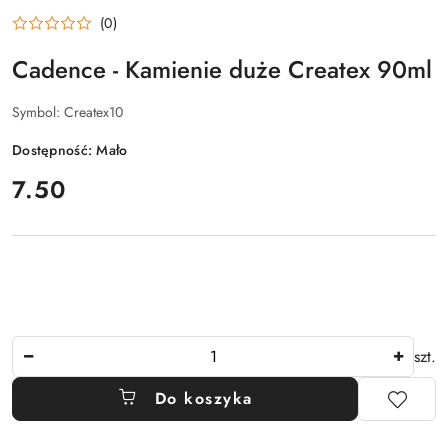
(0)
Cadence - Kamienie duże Createx 90ml
Symbol:
Createx10
Dostępność:
Mało
cena:
7.50
Ilość
szt.
Do koszyka