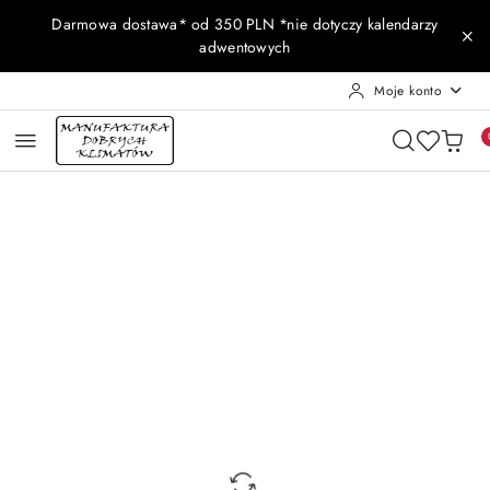
Przejdź do treści głównej
Przejdź do wyszukiwarki
Przejdź do moje konto
Przejdź do menu głównego
Przejdź do opisu produktu
Przejdź do stopki
Darmowa dostawa* od 350 PLN *nie dotyczy kalendarzy
adwentowych
Moje konto