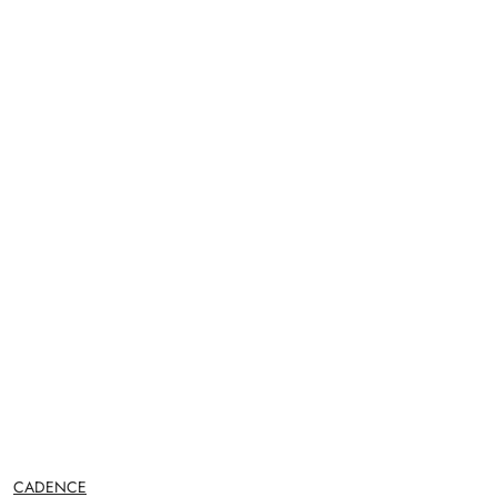
NAZWA
CADENCE
PRODUCENTA: