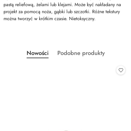
pastą reliefową, żelami lub klejami. Może być nakładany na
projekt za pomocą noża, gąbki lub szczotki. Różne tekstury
można tworzyć w krótkim czasie. Nietoksyczny.
Produkty
Produkty
Nowości
Podobne produkty
Pomiń karuzelę produktów
o
o
statusie:
statusie: