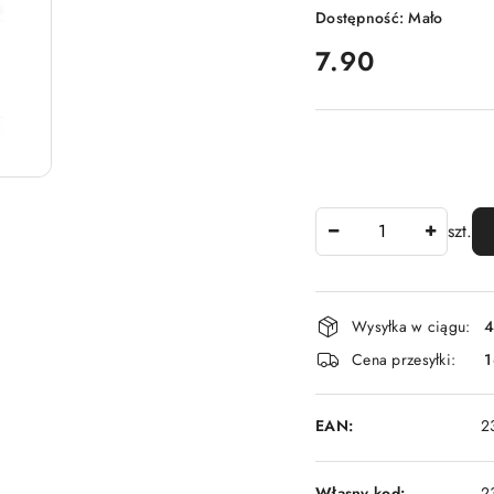
Dostępność:
Mało
cena:
7.90
Ilość
szt.
Dostępność
Wysyłka w ciągu:
4
i
Cena przesyłki:
1
dostawa
EAN:
2
Własny kod:
2