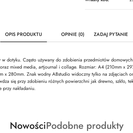
OPIS PRODUKTU
OPINIE (0)
ZADAJ PYTANIE
tny w dotyku. Często używany do zdobienia przedmiotów domowych
 oraz mixed media, artjournal i collage. Rozmiar: A4 (210mm x 2
m x 280mm. Znak wodny ABstudio widoczny tylko na zdjęciach onl
za się przy zdobieniu różnych powierzchni jak drewno, szkło, tek
e przy nakładaniu.
Produkty
Produkty
Nowości
Podobne produkty