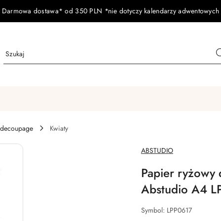
Darmowa dostawa* od 350 PLN *nie dotyczy kalendarzy adwentowych
 decoupage
Kwiaty
NAZWA
ABSTUDIO
PRODUCENTA:
Papier ryżowy 
Abstudio A4 L
Symbol:
LPP0617