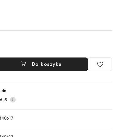
Do koszyka
 dni
6.5
340617
340617