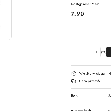
Dostępność:
Mało
cena:
7.90
Ilość
szt.
Dostępność
Wysyłka w ciągu:
4
i
Cena przesyłki:
1
dostawa
EAN:
2
Własny kod:
2