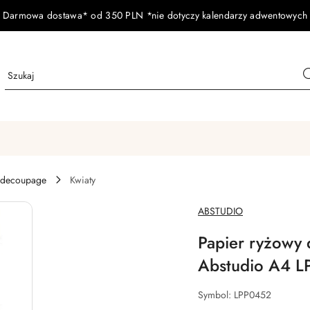
Darmowa dostawa* od 350 PLN *nie dotyczy kalendarzy adwentowych
 decoupage
Kwiaty
NAZWA
ABSTUDIO
PRODUCENTA:
Papier ryżowy 
Abstudio A4 
Symbol:
LPP0452