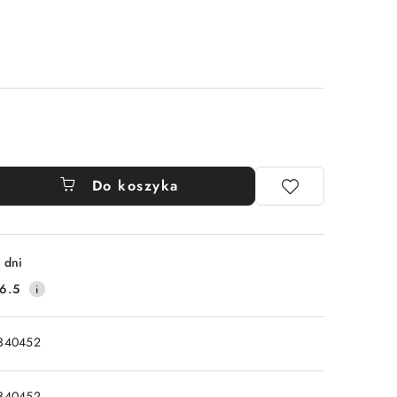
Do koszyka
 dni
6.5
340452
340452