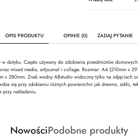
OPIS PRODUKTU
OPINIE (0)
ZADAJ PYTANIE
tny w dotyku. Często używany do zdobienia przedmiotów domowych
 oraz mixed media, artjournal i collage. Rozmiar: A4 (210mm x 2
m x 280mm. Znak wodny ABstudio widoczny tylko na zdjęciach onl
za się przy zdobieniu różnych powierzchni jak drewno, szkło, tek
e przy nakładaniu.
Produkty
Produkty
Nowości
Podobne produkty