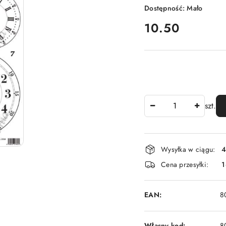
Dostępność:
Mało
cena:
10.50
Ilość
szt.
Dostępność
Wysyłka w ciągu:
4
i
Cena przesyłki:
1
dostawa
EAN:
8
Własny kod:
8