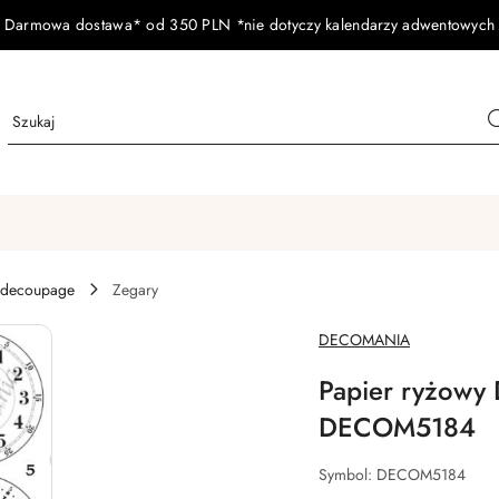
Darmowa dostawa* od 350 PLN *nie dotyczy kalendarzy adwentowych
 decoupage
Zegary
NAZWA
DECOMANIA
PRODUCENTA:
Papier ryżowy
DECOM5184
Symbol:
DECOM5184