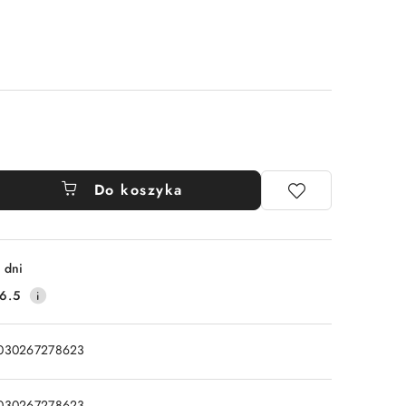
Do koszyka
 dni
6.5
030267278623
030267278623