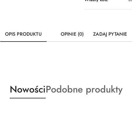
OPIS PRODUKTU
OPINIE (0)
ZADAJ PYTANIE
Produkty
Produkty
Nowości
Podobne produkty
o
o
statusie:
statusie: