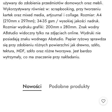
używany do zdobienia przedmiotów domowych oraz mebli.
Wykorzystywany również w: scrapbooking, przy tworzeniu
kartek oraz mixed media, artjournal i collage. Rozmiar: A4
(210mm x 297mm); 34-35 gsm / wysokiej jakości nadruk.
Rozmiar wydruku grafiki: 200mm x 280mm. Znak wodny
ABstudio widoczny tylko na zdjęciach online. Wydruki nie
posiadają znaku wodnego Abstudio. Papier ryżowy sprawdza
się przy zdobieniu różnych powierzchni jak drewno, szkło,
tektura, MDF, szkło oraz różne tworzywa. Jest bardzo
wytrzymały, co ma znaczenie przy nakładaniu.
Produkty
Produkty
Nowości
Podobne produkty
Pomiń karuzelę produktów
o
o
statusie:
statusie: