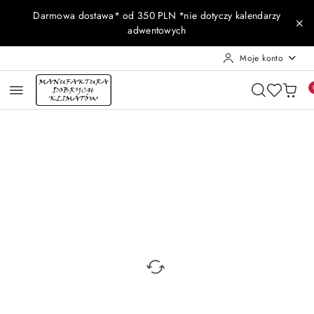
Przejdź do treści głównej
Przejdź do wyszukiwarki
Przejdź do moje konto
Przejdź do menu głównego
Przejdź do opisu produktu
Przejdź do stopki
Darmowa dostawa* od 350 PLN *nie dotyczy kalendarzy
adwentowych
Moje konto