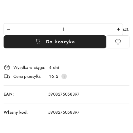
Ilość
szt.
Do koszyka
Dostępność
Wysyłka w ciągu:
4 dni
i
Cena przesyłki:
16.5
dostawa
EAN:
5908275058397
Własny kod:
5908275058397