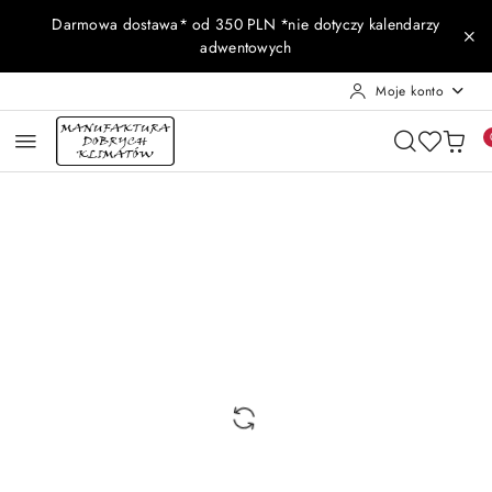
Przejdź do treści głównej
Przejdź do wyszukiwarki
Przejdź do moje konto
Przejdź do menu głównego
Przejdź do opisu produktu
Przejdź do stopki
Darmowa dostawa* od 350 PLN *nie dotyczy kalendarzy
adwentowych
Moje konto