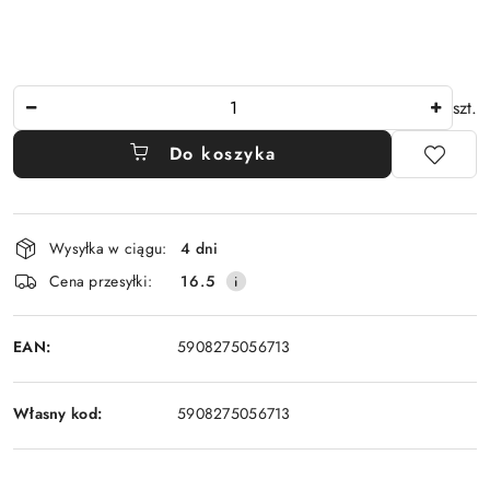
Ilość
szt.
Do koszyka
Dostępność
Wysyłka w ciągu:
4 dni
i
Cena przesyłki:
16.5
dostawa
EAN:
5908275056713
Własny kod:
5908275056713