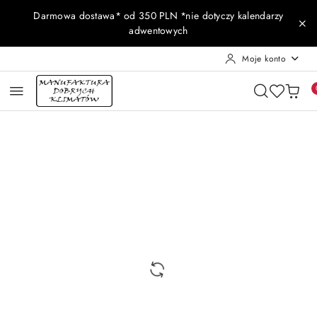
Przejdź do treści głównej
Przejdź do wyszukiwarki
Przejdź do moje konto
Przejdź do menu głównego
Przejdź do opisu produktu
Przejdź do stopki
Darmowa dostawa* od 350 PLN *nie dotyczy kalendarzy
adwentowych
Moje konto