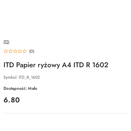
NAZWA
ITD
PRODUCENTA:
(0)
ITD Papier ryżowy A4 ITD R 1602
Symbol:
ITD_R_1602
Dostępność:
Mało
cena:
6.80