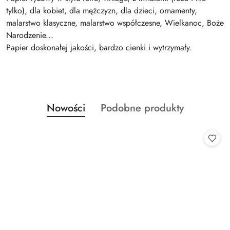
tylko), dla kobiet, dla mężczyzn, dla dzieci, ornamenty,
malarstwo klasyczne, malarstwo współczesne, Wielkanoc, Boże
Narodzenie...
Papier doskonałej jakości, bardzo cienki i wytrzymały.
Produkty
Produkty
Nowości
Podobne produkty
Pomiń karuzelę produktów
o
o
statusie:
statusie: