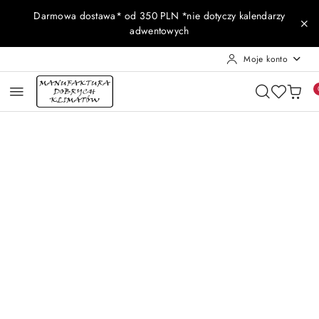
Przejdź do treści głównej
Przejdź do wyszukiwarki
Przejdź do moje konto
Przejdź do menu głównego
Przejdź do opisu produktu
Przejdź do stopki
Darmowa dostawa* od 350 PLN *nie dotyczy kalendarzy
adwentowych
Moje konto