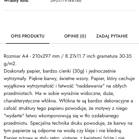
Własny kod:
5901779148786
OPIS PRODUKTU
OPINIE (0)
ZADAJ PYTANIE
Rozmiar A4 - 210x297 mm / 8.27x11.7 inch gramatura 30-35
g/m2.
Doskonały papier, bardzo cienki (30g) i jednocześnie
wytrzymały. Piękne barwy, świetne wzory. Papier, który cechuje
wyjątkowa wytrzymałość i łatwość "naddawania" na obłych
przedmiotach. Ma w sobie wyraźnie widoczne, duże,
charakterystyczne włókna. Włókna te są bardzo dekoracyjne a
całość struktury tego papieru powoduje, że motywy z niego
"wydarte" łatwo wkomponowują się w tło ozdabianego
przedmiotu. Specjalna technika druku powoduje, że barwy na
tym papierze są odporne na wodę czy kleje i nie bledną.
Papier ryżowy w stylu retro, vintage, z kwiatami (róże i nie