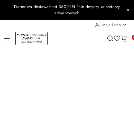
Przejdź do treści głównej
Przejdź do wyszukiwarki
Przejdź do moje konto
Przejdź do menu głównego
Przejdź do opisu produktu
Przejdź do stopki
Darmowa dostawa* od 350 PLN *nie dotyczy kalendarzy
adwentowych
Moje konto