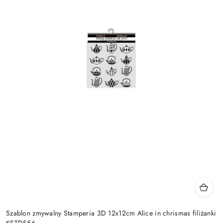
Szablon zmywalny Stamperia 3D 12x12cm Alice in chrismas filiżanki