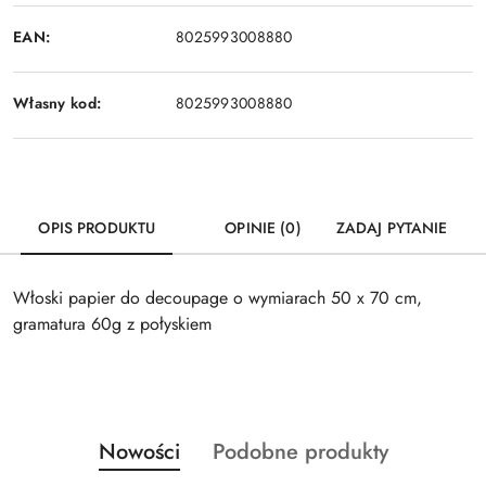
EAN:
8025993008880
Własny kod:
8025993008880
OPIS PRODUKTU
OPINIE (0)
ZADAJ PYTANIE
Włoski papier do decoupage o wymiarach 50 x 70 cm,
gramatura 60g z połyskiem
Produkty
Produkty
Nowości
Podobne produkty
Pomiń karuzelę produktów
o
o