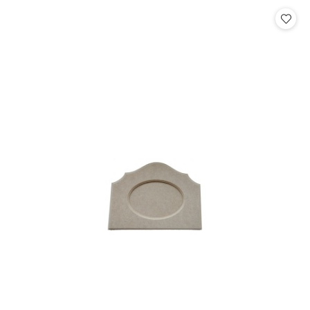
statusie:
statusie: