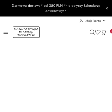
Przejdź do treści głównej
Przejdź do wyszukiwarki
Przejdź do moje konto
Przejdź do menu głównego
Przejdź do opisu produktu
Przejdź do stopki
Darmowa dostawa* od 350 PLN *nie dotyczy kalendarzy
adwentowych
Moje konto