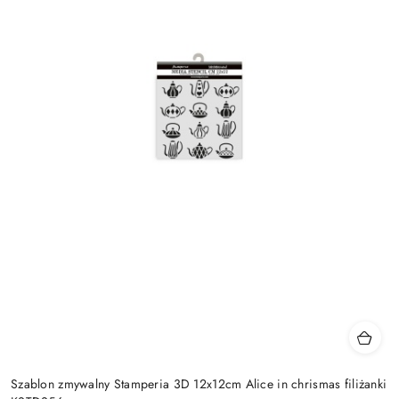
Szablon zmywalny Stamperia 3D 12x12cm Alice in chrismas filiżanki