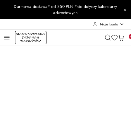
Przejdź do treści głównej
Przejdź do wyszukiwarki
Przejdź do moje konto
Przejdź do menu głównego
Przejdź do opisu produktu
Przejdź do stopki
Darmowa dostawa* od 350 PLN *nie dotyczy kalendarzy
adwentowych
Moje konto