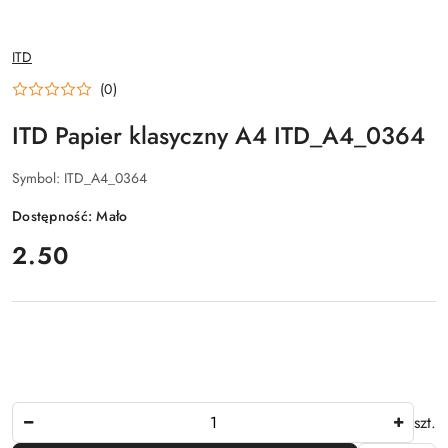
NAZWA
ITD
PRODUCENTA:
(0)
ITD Papier klasyczny A4 ITD_A4_0364
Symbol:
ITD_A4_0364
Dostępność:
Mało
cena:
2.50
Ilość
szt.