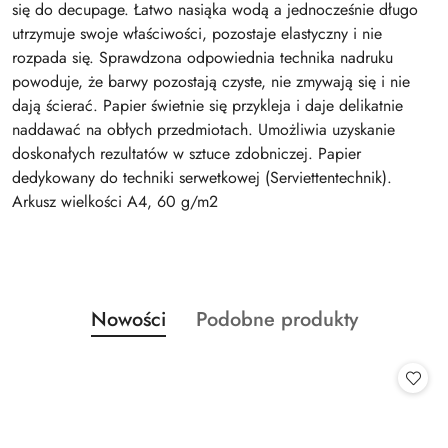
się do decupage. Łatwo nasiąka wodą a jednocześnie długo
utrzymuje swoje właściwości, pozostaje elastyczny i nie
rozpada się. Sprawdzona odpowiednia technika nadruku
powoduje, że barwy pozostają czyste, nie zmywają się i nie
dają ścierać. Papier świetnie się przykleja i daje delikatnie
naddawać na obłych przedmiotach. Umożliwia uzyskanie
doskonałych rezultatów w sztuce zdobniczej. Papier
dedykowany do techniki serwetkowej (Serviettentechnik).
Arkusz wielkości A4, 60 g/m2
Produkty
Produkty
Nowości
Podobne produkty
Pomiń karuzelę produktów
o
o
statusie:
statusie: