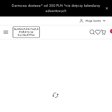
Przejdź do treści głównej
Przejdź do wyszukiwarki
Przejdź do moje konto
Przejdź do menu głównego
Przejdź do opisu produktu
Przejdź do stopki
Darmowa dostawa* od 350 PLN *nie dotyczy kalendarzy
adwentowych
Moje konto