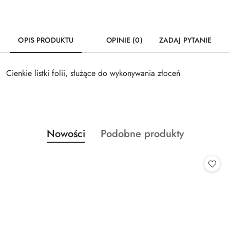
OPIS PRODUKTU
OPINIE (0)
ZADAJ PYTANIE
Cienkie listki folii, służące do wykonywania złoceń
Produkty
Produkty
Nowości
Podobne produkty
Pomiń karuzelę produktów
o
o
statusie:
statusie: