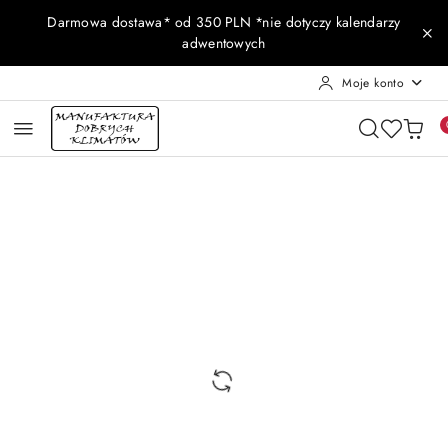
Przejdź do treści głównej
Przejdź do wyszukiwarki
Przejdź do moje konto
Przejdź do menu głównego
Przejdź do opisu produktu
Przejdź do stopki
Darmowa dostawa* od 350 PLN *nie dotyczy kalendarzy
adwentowych
Moje konto