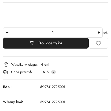
Ilość
szt.
Do koszyka
Dostępność
Wysyłka w ciągu:
4 dni
i
Cena przesyłki:
16.5
dostawa
EAN:
5997412725001
Własny kod:
5997412725001