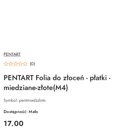
NAZWA
PENTART
PRODUCENTA:
(0)
PENTART Folia do złoceń - płatki -
miedziane-złote(M4)
Symbol:
pentmiedzzloto
Dostępność:
Mało
cena:
17.00