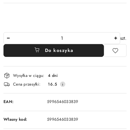
Ilość
szt.
Do koszyka
Dostępność
Wysyłka w ciągu:
4 dni
i
Cena przesyłki:
16.5
dostawa
EAN:
5996546033839
Własny kod:
5996546033839