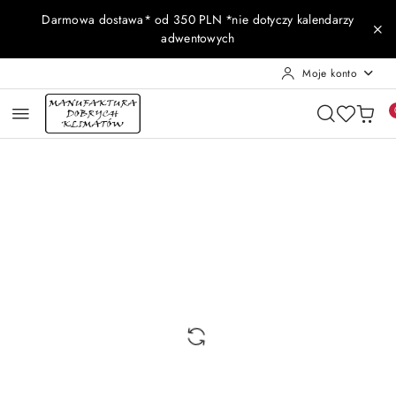
Przejdź do treści głównej
Przejdź do wyszukiwarki
Przejdź do moje konto
Przejdź do menu głównego
Przejdź do opisu produktu
Przejdź do stopki
Darmowa dostawa* od 350 PLN *nie dotyczy kalendarzy
adwentowych
Moje konto