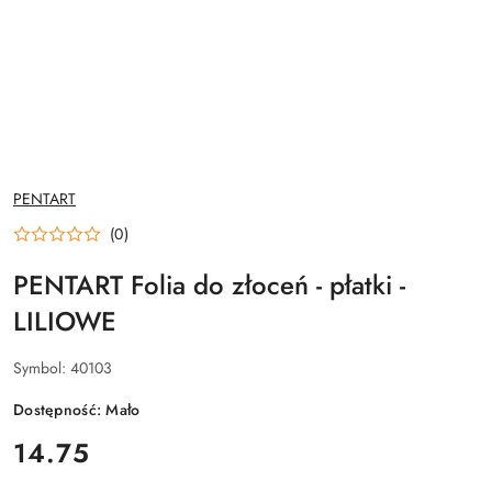
NAZWA
PENTART
PRODUCENTA:
(0)
PENTART Folia do złoceń - płatki -
LILIOWE
Symbol:
40103
Dostępność:
Mało
cena:
14.75