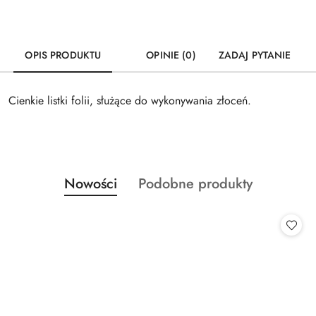
OPIS PRODUKTU
OPINIE (0)
ZADAJ PYTANIE
Cienkie listki folii, służące do wykonywania złoceń.
Produkty
Produkty
Nowości
Podobne produkty
Pomiń karuzelę produktów
o
o
statusie:
statusie: