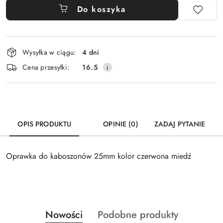
Do koszyka
Dostępność
Wysyłka w ciągu:
4 dni
i
Cena przesyłki:
16.5
dostawa
OPIS PRODUKTU
OPINIE (0)
ZADAJ PYTANIE
Oprawka do kaboszonów 25mm kolor czerwona miedź
Produkty
Produkty
Nowości
Podobne produkty
Pomiń karuzelę produktów