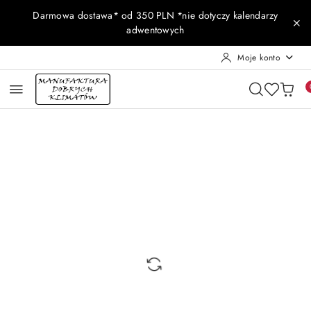
Przejdź do treści głównej
Przejdź do wyszukiwarki
Przejdź do moje konto
Przejdź do menu głównego
Przejdź do opisu produktu
Przejdź do stopki
Darmowa dostawa* od 350 PLN *nie dotyczy kalendarzy
adwentowych
Moje konto