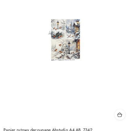
Papier ryżowy decoupage Abstudio A4 AB_7342