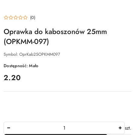
(0)
Oprawka do kaboszonów 25mm
(OPKMM-097)
Symbol:
OprKab25OPKMM097
Dostępność:
Mało
cena:
2.20
Ilość
szt.