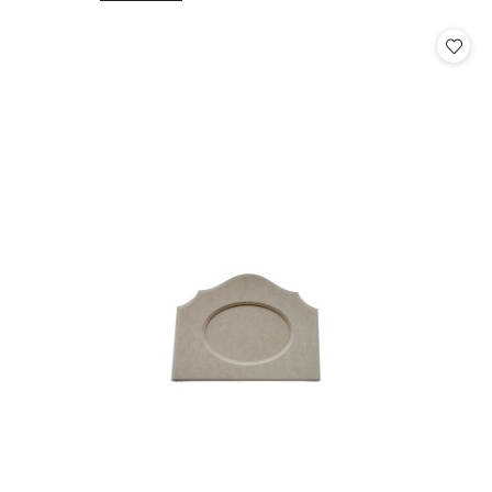
o
o
statusie:
statusie: