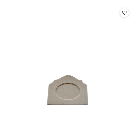
o
o
statusie:
statusie: