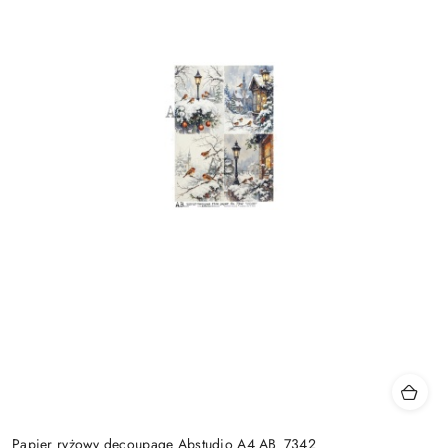
Papier ryżowy decoupage Abstudio A4 AB_7342