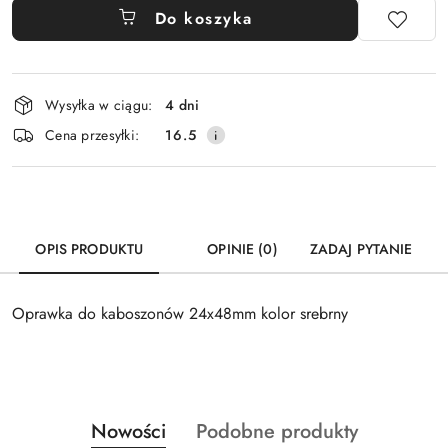
Do koszyka
Dostępność
Wysyłka w ciągu:
4 dni
i
Cena przesyłki:
16.5
dostawa
OPIS PRODUKTU
OPINIE (0)
ZADAJ PYTANIE
Oprawka do kaboszonów 24x48mm kolor srebrny
Produkty
Produkty
Nowości
Podobne produkty
Pomiń karuzelę produktów