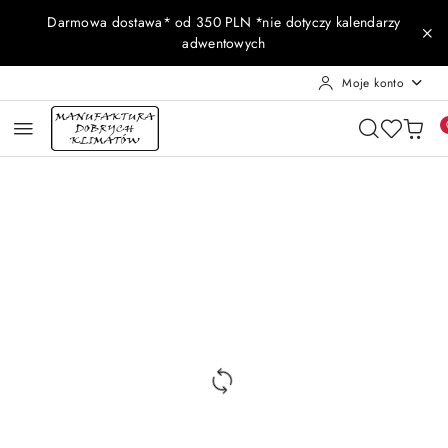
Przejdź do treści głównej
Przejdź do wyszukiwarki
Przejdź do moje konto
Przejdź do menu głównego
Przejdź do opisu produktu
Przejdź do stopki
Darmowa dostawa* od 350 PLN *nie dotyczy kalendarzy
adwentowych
Moje konto