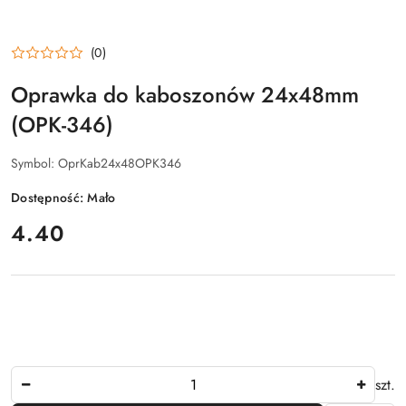
(0)
Oprawka do kaboszonów 24x48mm
(OPK-346)
Symbol:
OprKab24x48OPK346
Dostępność:
Mało
cena:
4.40
Ilość
szt.