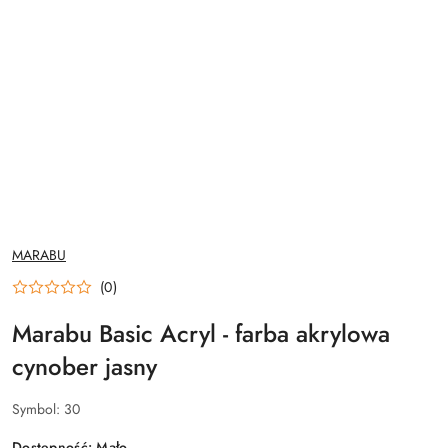
NAZWA
MARABU
PRODUCENTA:
(0)
Marabu Basic Acryl - farba akrylowa
cynober jasny
Symbol:
30
Dostępność:
Mało