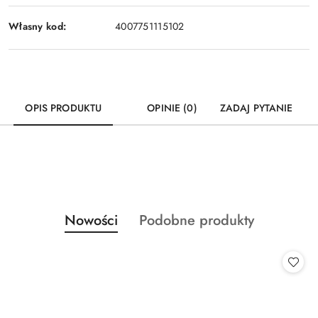
Własny kod:
4007751115102
OPIS PRODUKTU
OPINIE (0)
ZADAJ PYTANIE
Produkty
Produkty
Nowości
Podobne produkty
Pomiń karuzelę produktów
o
o
statusie:
statusie: