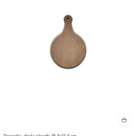
Deseczka, deska okrągła 18,5x12,5 cm