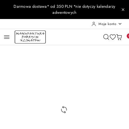
Przejdź do treści głównej
Przejdź do wyszukiwarki
Przejdź do moje konto
Przejdź do menu głównego
Przejdź do opisu produktu
Przejdź do stopki
Darmowa dostawa* od 350 PLN *nie dotyczy kalendarzy
adwentowych
Moje konto