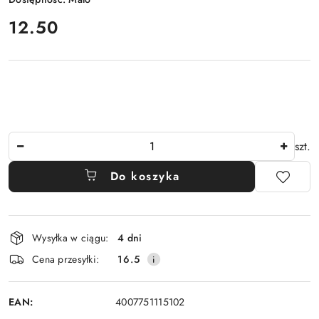
cena:
12.50
Ilość
szt.
Do koszyka
Dostępność
Wysyłka w ciągu:
4 dni
i
Cena przesyłki:
16.5
dostawa
EAN:
4007751115102