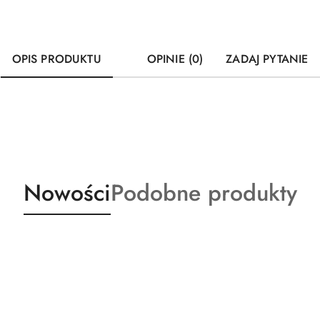
OPIS PRODUKTU
OPINIE (0)
ZADAJ PYTANIE
Produkty
Produkty
Nowości
Podobne produkty
o
o
statusie:
statusie: