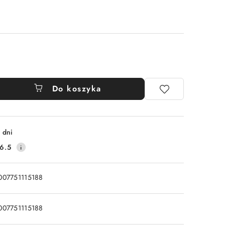
Do koszyka
 dni
6.5
007751115188
007751115188