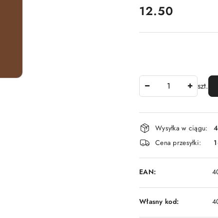
cena:
12.50
Ilość
szt.
Dostępność
Wysyłka w ciągu:
4
i
Cena przesyłki:
1
dostawa
EAN:
4
Własny kod:
4