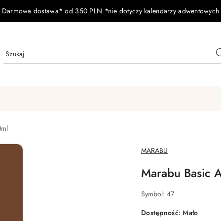
Darmowa dostawa* od 350 PLN *nie dotyczy kalendarzy adwentowych
0ml
NAZWA
MARABU
PRODUCENTA:
Marabu Basic Ac
Symbol:
47
Dostępność:
Mało