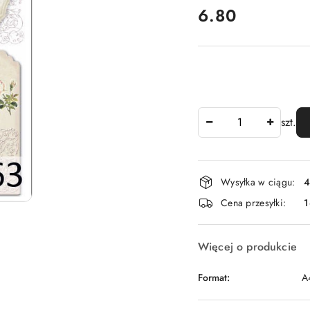
cena:
6.80
Ilość
szt.
Dostępność
Wysyłka w ciągu:
4
i
Cena przesyłki:
1
dostawa
Więcej o produkcie
Format:
A