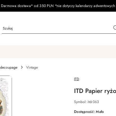
Darmowa dostawa* od 350 PLN *nie dotyczy kalendarzy adwentowych
 decoupage
Vintage
NAZWA
ITD
PRODUCENTA:
ITD Papier ryż
Symbol:
itdr363
Dostępność:
Mało