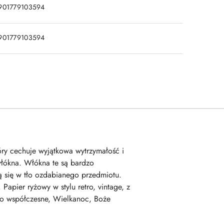
901779103594
901779103594
tóry cechuje wyjątkowa wytrzymałość i
włókna. Włókna te są bardzo
 się w tło ozdabianego przedmiotu.
apier ryżowy w stylu retro, vintage, z
stwo współczesne, Wielkanoc, Boże