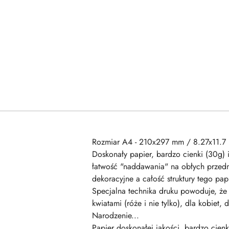
Rozmiar A4 - 210x297 mm / 8.27x11.7 
Doskonały papier, bardzo cienki (30g) 
łatwość "naddawania" na obłych przedm
dekoracyjne a całość struktury tego p
Specjalna technika druku powoduje, że 
kwiatami (róże i nie tylko), dla kobiet
Narodzenie...
Papier doskonałej jakości, bardzo cienk