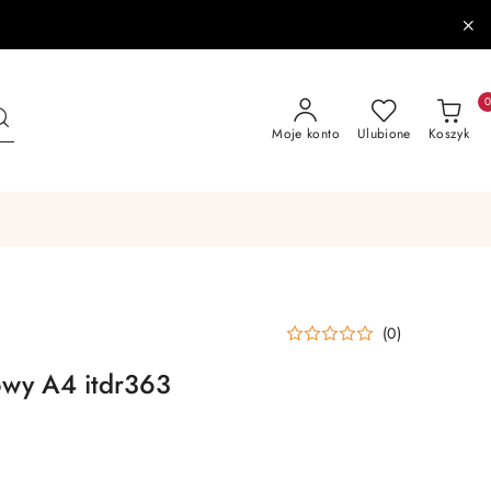
Moje konto
Ulubione
Koszyk
(0)
owy A4 itdr363