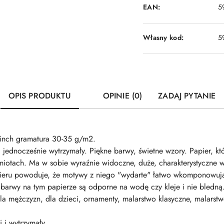
EAN:
5
Własny kod:
5
OPIS PRODUKTU
OPINIE (0)
ZADAJ PYTANIE
inch gramatura 30-35 g/m2.
i jednocześnie wytrzymały. Piękne barwy, świetne wzory. Papier, k
iotach. Ma w sobie wyraźnie widoczne, duże, charakterystyczne 
apieru powoduje, że motywy z niego "wydarte" łatwo wkomponowują
barwy na tym papierze są odporne na wodę czy kleje i nie bledną. P
, dla mężczyzn, dla dzieci, ornamenty, malarstwo klasyczne, malar
i i wytrzymały.