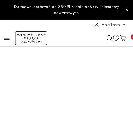
Przejdź do treści głównej
Przejdź do wyszukiwarki
Przejdź do moje konto
Przejdź do menu głównego
Przejdź do opisu produktu
Przejdź do stopki
Darmowa dostawa* od 350 PLN *nie dotyczy kalendarzy
adwentowych
Moje konto