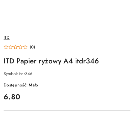
NAZWA
ITD
PRODUCENTA:
(0)
ITD Papier ryżowy A4 itdr346
Symbol:
itdr346
Dostępność:
Mało
cena:
6.80