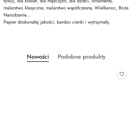
tylko), dla kobiet, dla mężczyzn, dla dzieci, ornamenty,
malarstwo klasyczne, malarstwo współczesne, Wielkanoc, Boże
Narodzenie...
Papier doskonałej jakości, bardzo cienki i wytrzymały.
Produkty
Produkty
Nowości
Podobne produkty
Pomiń karuzelę produktów
o
o
statusie:
statusie: