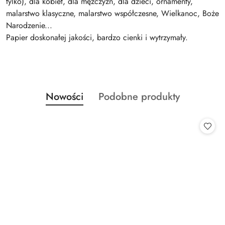
tylko), dla kobiet, dla mężczyzn, dla dzieci, ornamenty,
malarstwo klasyczne, malarstwo współczesne, Wielkanoc, Boże
Narodzenie...
Papier doskonałej jakości, bardzo cienki i wytrzymały.
Produkty
Produkty
Nowości
Podobne produkty
Pomiń karuzelę produktów
o
o
statusie:
statusie: