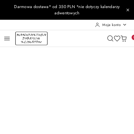
Przejdź do treści głównej
Przejdź do wyszukiwarki
Przejdź do moje konto
Przejdź do menu głównego
Przejdź do opisu produktu
Przejdź do stopki
Darmowa dostawa* od 350 PLN *nie dotyczy kalendarzy
adwentowych
Moje konto