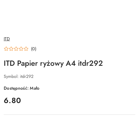
NAZWA
ITD
PRODUCENTA:
(0)
ITD Papier ryżowy A4 itdr292
Symbol:
itdr292
Dostępność:
Mało
cena:
6.80