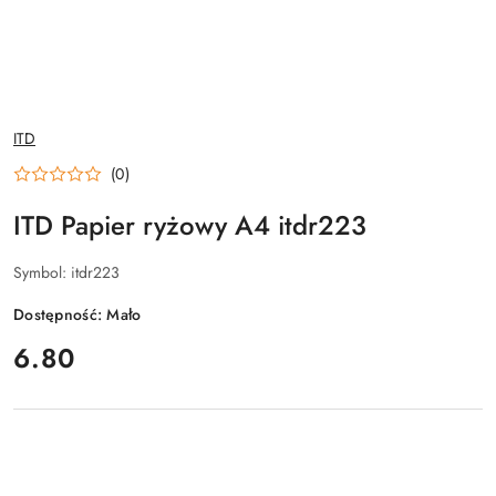
NAZWA
ITD
PRODUCENTA:
(0)
ITD Papier ryżowy A4 itdr223
Symbol:
itdr223
Dostępność:
Mało
cena:
6.80