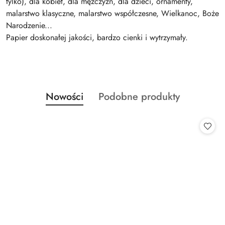
tylko), dla kobiet, dla mężczyzn, dla dzieci, ornamenty,
malarstwo klasyczne, malarstwo współczesne, Wielkanoc, Boże
Narodzenie...
Papier doskonałej jakości, bardzo cienki i wytrzymały.
Produkty
Produkty
Nowości
Podobne produkty
Pomiń karuzelę produktów
o
o
statusie:
statusie: