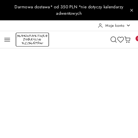
Przejdź do treści głównej
Przejdź do wyszukiwarki
Przejdź do moje konto
Przejdź do menu głównego
Przejdź do opisu produktu
Przejdź do stopki
Darmowa dostawa* od 350 PLN *nie dotyczy kalendarzy
adwentowych
Moje konto