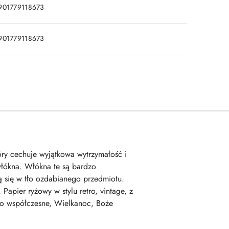
901779118673
901779118673
tóry cechuje wyjątkowa wytrzymałość i
włókna. Włókna te są bardzo
 się w tło ozdabianego przedmiotu.
apier ryżowy w stylu retro, vintage, z
stwo współczesne, Wielkanoc, Boże