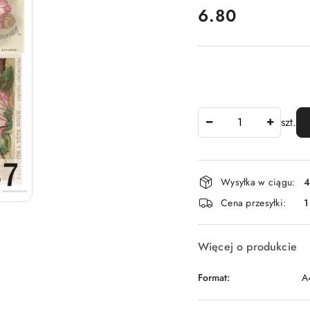
cena:
6.80
Ilość
szt.
Dostępność
Wysyłka w ciągu:
4
i
Cena przesyłki:
1
dostawa
Więcej o produkcie
Format:
A