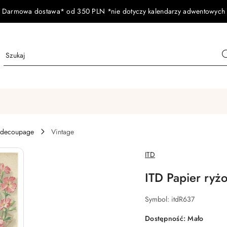
Darmowa dostawa* od 350 PLN *nie dotyczy kalendarzy adwentowych
 decoupage
Vintage
NAZWA
ITD
PRODUCENTA:
ITD Papier ryż
Symbol:
itdR637
Dostępność:
Mało