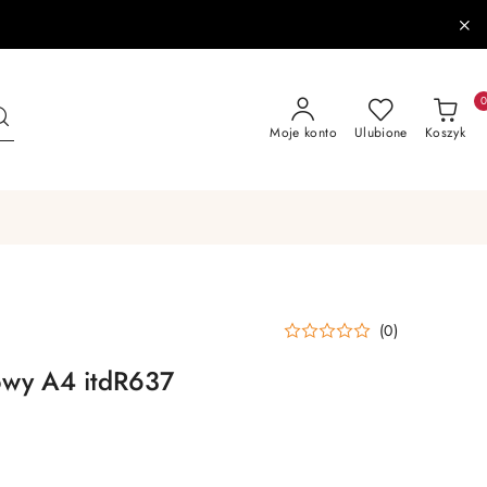
Moje konto
Ulubione
Koszyk
(0)
owy A4 itdR637