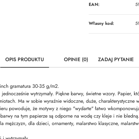
EAN:
5
Własny kod:
5
OPIS PRODUKTU
OPINIE (0)
ZADAJ PYTANIE
inch gramatura 30-35 g/m2.
i jednocześnie wytrzymały. Piękne barwy, świetne wzory. Papier, k
iotach. Ma w sobie wyraźnie widoczne, duże, charakterystyczne 
apieru powoduje, że motywy z niego "wydarte" łatwo wkomponowują
barwy na tym papierze są odporne na wodę czy kleje i nie bledną. P
, dla mężczyzn, dla dzieci, ornamenty, malarstwo klasyczne, malar
i i wytrzymały.