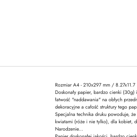
Rozmiar A4 - 210x297 mm / 8.27x11.7 
Doskonały papier, bardzo cienki (30g) 
łatwość "naddawania" na obłych przedm
dekoracyjne a całość struktury tego p
Specjalna technika druku powoduje, że 
kwiatami (róże i nie tylko), dla kobiet
Narodzenie...
Papier doskonałej jakości, bardzo cienk