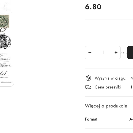
cena:
6.80
Ilość
szt.
Dostępność
Wysyłka w ciągu:
4
i
Cena przesyłki:
1
dostawa
Więcej o produkcie
Format:
A