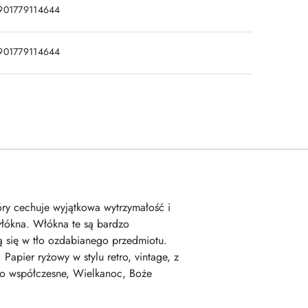
901779114644
901779114644
tóry cechuje wyjątkowa wytrzymałość i
włókna. Włókna te są bardzo
 się w tło ozdabianego przedmiotu.
apier ryżowy w stylu retro, vintage, z
stwo współczesne, Wielkanoc, Boże