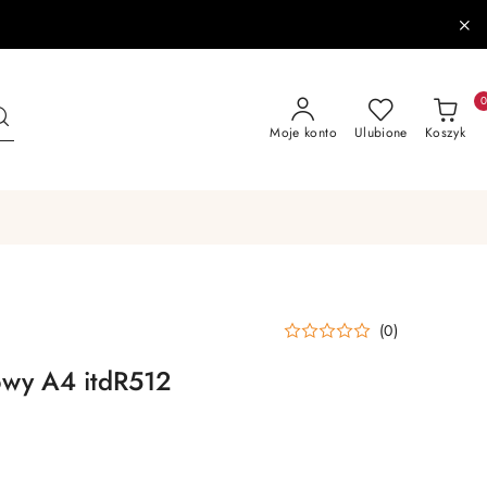
Moje konto
Ulubione
Koszyk
(0)
owy A4 itdR512