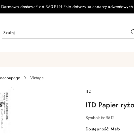
Darmowa dostawa* od 350 PLN *nie dotyczy kalendarzy adwentowych
 decoupage
Vintage
NAZWA
ITD
PRODUCENTA:
ITD Papier ryż
Symbol:
itdR512
Dostępność:
Mało