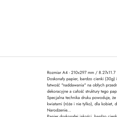
Rozmiar A4 - 210x297 mm / 8.27x11.7 
Doskonały papier, bardzo cienki (30g) 
łatwość "naddawania" na obłych przedm
dekoracyjne a całość struktury tego p
Specjalna technika druku powoduje, że 
kwiatami (róże i nie tylko), dla kobiet
Narodzenie...
Papier doskonałej jakości, bardzo cienk