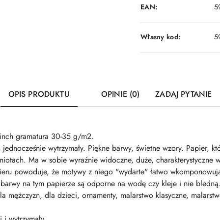
EAN:
5
Własny kod:
5
OPIS PRODUKTU
OPINIE (0)
ZADAJ PYTANIE
inch gramatura 30-35 g/m2.
i jednocześnie wytrzymały. Piękne barwy, świetne wzory. Papier, k
iotach. Ma w sobie wyraźnie widoczne, duże, charakterystyczne 
apieru powoduje, że motywy z niego "wydarte" łatwo wkomponowują
barwy na tym papierze są odporne na wodę czy kleje i nie bledną. P
, dla mężczyzn, dla dzieci, ornamenty, malarstwo klasyczne, malar
i i wytrzymały.