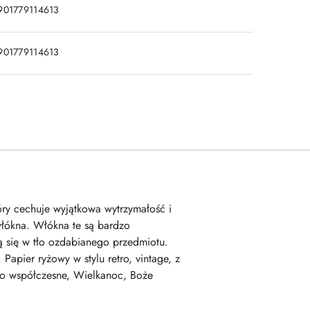
901779114613
901779114613
tóry cechuje wyjątkowa wytrzymałość i
włókna. Włókna te są bardzo
 się w tło ozdabianego przedmiotu.
apier ryżowy w stylu retro, vintage, z
stwo współczesne, Wielkanoc, Boże