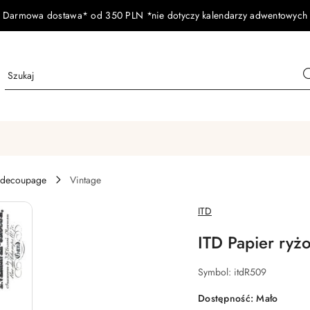
Darmowa dostawa* od 350 PLN *nie dotyczy kalendarzy adwentowych
 decoupage
Vintage
NAZWA
ITD
PRODUCENTA:
ITD Papier ryż
Symbol:
itdR509
Dostępność:
Mało