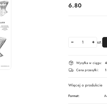
cena:
6.80
Ilość
szt.
Dostępność
Wysyłka w ciągu:
4
i
Cena przesyłki:
1
dostawa
Więcej o produkcie
Format:
A