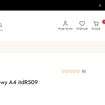
Moje konto
Ulubione
Koszyk
(0)
owy A4 itdR509