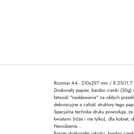
Rozmiar A4 - 210x297 mm / 8.27x11.7 
Doskonały papier, bardzo cienki (30g) 
łatwość "naddawania" na obłych przedm
dekoracyjne a całość struktury tego p
Specjalna technika druku powoduje, że 
kwiatami (róże i nie tylko), dla kobiet
Narodzenie...
Papier doskonałej jakości, bardzo cienk