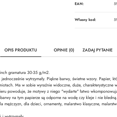
EAN:
5
Własny kod:
5
OPIS PRODUKTU
OPINIE (0)
ZADAJ PYTANIE
inch gramatura 30-35 g/m2.
i jednocześnie wytrzymały. Piękne barwy, świetne wzory. Papier, k
iotach. Ma w sobie wyraźnie widoczne, duże, charakterystyczne 
apieru powoduje, że motywy z niego "wydarte" łatwo wkomponowują
barwy na tym papierze są odporne na wodę czy kleje i nie bledną. P
, dla mężczyzn, dla dzieci, ornamenty, malarstwo klasyczne, malar
i i wytrzymały.