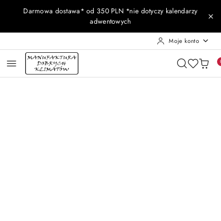
Przejdź do treści głównej
Przejdź do wyszukiwarki
Przejdź do moje konto
Przejdź do menu głównego
Przejdź do opisu produktu
Przejdź do stopki
Darmowa dostawa* od 350 PLN *nie dotyczy kalendarzy
adwentowych
Moje konto