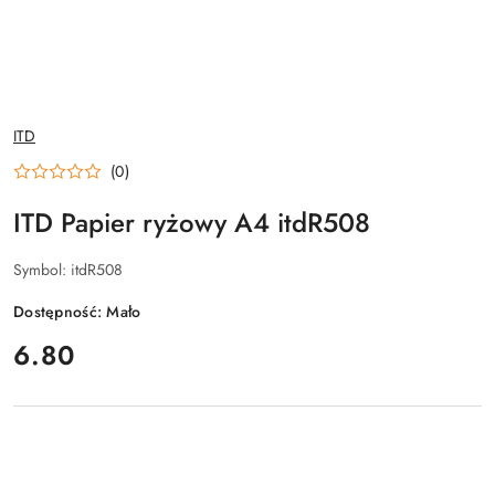
NAZWA
ITD
PRODUCENTA:
(0)
ITD Papier ryżowy A4 itdR508
Symbol:
itdR508
Dostępność:
Mało
cena:
6.80