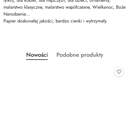
tylko), dla kobiet, dla mężczyzn, dla dzieci, ornamenty,
malarstwo klasyczne, malarstwo współczesne, Wielkanoc, Boże
Narodzenie...
Papier doskonałej jakości, bardzo cienki i wytrzymały.
Produkty
Produkty
Nowości
Podobne produkty
Pomiń karuzelę produktów
o
o
statusie:
statusie: