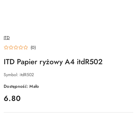
NAZWA
ITD
PRODUCENTA:
(0)
ITD Papier ryżowy A4 itdR502
Symbol:
itdR502
Dostępność:
Mało
cena:
6.80