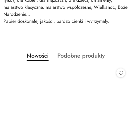
tylko), dla kobiet, dla mężczyzn, dla dzieci, ornamenty,
malarstwo klasyczne, malarstwo współczesne, Wielkanoc, Boże
Narodzenie...
Papier doskonałej jakości, bardzo cienki i wytrzymały.
Produkty
Produkty
Nowości
Podobne produkty
Pomiń karuzelę produktów
o
o
statusie:
statusie: