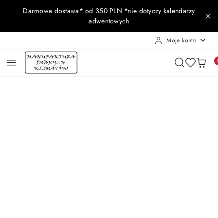
Przejdź do treści głównej
Przejdź do wyszukiwarki
Przejdź do moje konto
Przejdź do menu głównego
Przejdź do opisu produktu
Przejdź do stopki
Darmowa dostawa* od 350 PLN *nie dotyczy kalendarzy
adwentowych
Moje konto