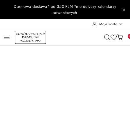
Przejdź do treści głównej
Przejdź do wyszukiwarki
Przejdź do moje konto
Przejdź do menu głównego
Przejdź do opisu produktu
Przejdź do stopki
Darmowa dostawa* od 350 PLN *nie dotyczy kalendarzy
adwentowych
Moje konto