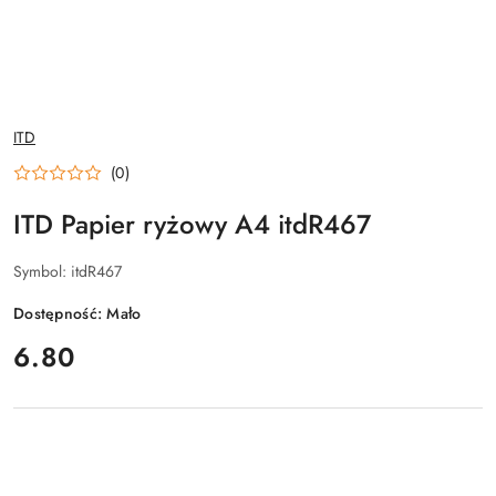
NAZWA
ITD
PRODUCENTA:
(0)
ITD Papier ryżowy A4 itdR467
Symbol:
itdR467
Dostępność:
Mało
cena:
6.80