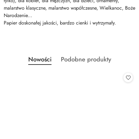
tylko), dla kobiet, dla mężczyzn, dla dzieci, ornamenty,
malarstwo klasyczne, malarstwo współczesne, Wielkanoc, Boże
Narodzenie...
Papier doskonałej jakości, bardzo cienki i wytrzymały.
Produkty
Produkty
Nowości
Podobne produkty
Pomiń karuzelę produktów
o
o
statusie:
statusie: