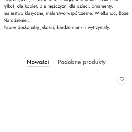
tylko), dla kobiet, dla mężczyzn, dla dzieci, ornamenty,
malarstwo klasyczne, malarstwo współczesne, Wielkanoc, Boże
Narodzenie...
Papier doskonałej jakości, bardzo cienki i wytrzymały.
Produkty
Produkty
Nowości
Podobne produkty
Pomiń karuzelę produktów
o
o
statusie:
statusie: