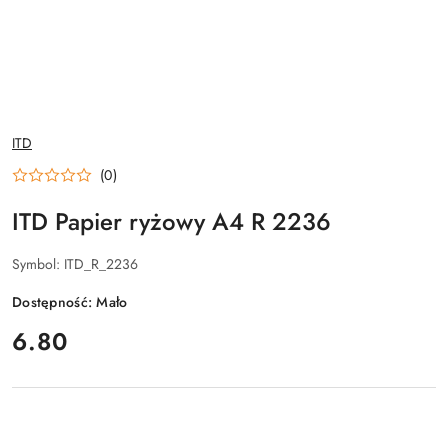
NAZWA
ITD
PRODUCENTA:
(0)
ITD Papier ryżowy A4 R 2236
Symbol:
ITD_R_2236
Dostępność:
Mało
cena:
6.80