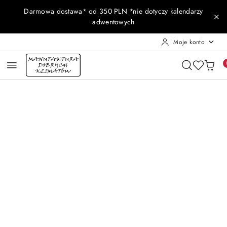
Przejdź do treści głównej
Przejdź do wyszukiwarki
Przejdź do moje konto
Przejdź do menu głównego
Przejdź do opisu produktu
Przejdź do stopki
Darmowa dostawa* od 350 PLN *nie dotyczy kalendarzy
adwentowych
Moje konto