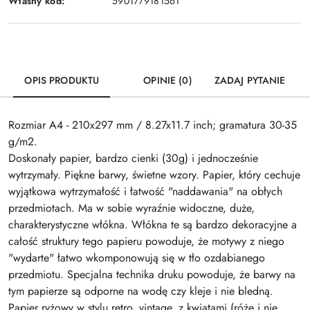
Własny kod:
5901779181561
OPIS PRODUKTU
OPINIE (0)
ZADAJ PYTANIE
Rozmiar A4 - 210x297 mm / 8.27x11.7 inch; gramatura 30-35
g/m2.
Doskonały papier, bardzo cienki (30g) i jednocześnie
wytrzymały. Piękne barwy, świetne wzory. Papier, który cechuje
wyjątkowa wytrzymałość i łatwość "naddawania" na obłych
przedmiotach. Ma w sobie wyraźnie widoczne, duże,
charakterystyczne włókna. Włókna te są bardzo dekoracyjne a
całość struktury tego papieru powoduje, że motywy z niego
"wydarte" łatwo wkomponowują się w tło ozdabianego
przedmiotu. Specjalna technika druku powoduje, że barwy na
tym papierze są odporne na wodę czy kleje i nie bledną.
Papier ryżowy w stylu retro, vintage, z kwiatami (róże i nie