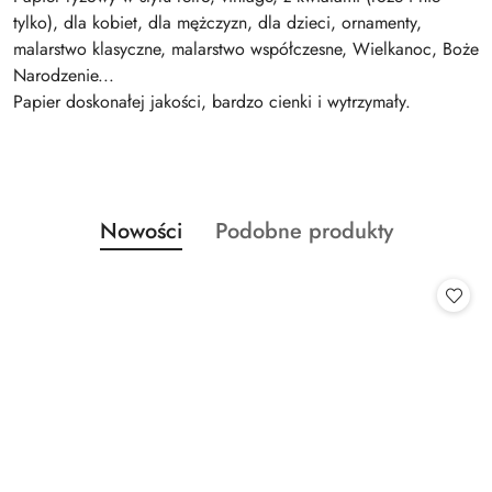
tylko), dla kobiet, dla mężczyzn, dla dzieci, ornamenty,
malarstwo klasyczne, malarstwo współczesne, Wielkanoc, Boże
Narodzenie...
Papier doskonałej jakości, bardzo cienki i wytrzymały.
Produkty
Produkty
Nowości
Podobne produkty
Pomiń karuzelę produktów
o
o
statusie:
statusie: