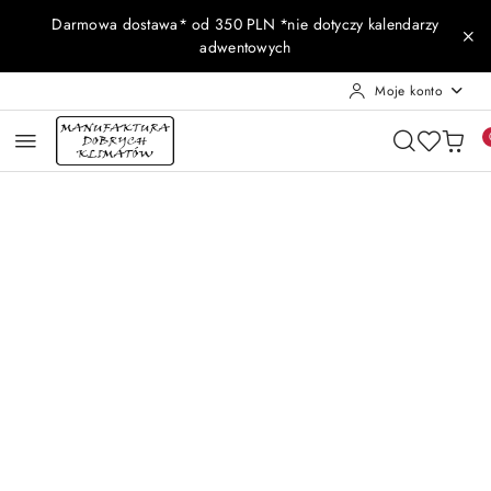
Przejdź do treści głównej
Przejdź do wyszukiwarki
Przejdź do moje konto
Przejdź do menu głównego
Przejdź do opisu produktu
Przejdź do stopki
Darmowa dostawa* od 350 PLN *nie dotyczy kalendarzy
adwentowych
Moje konto