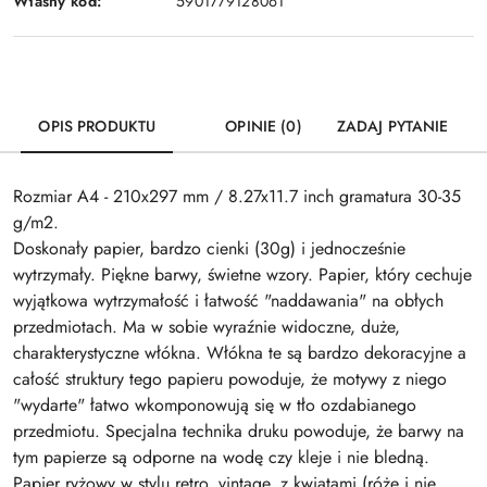
Własny kod:
5901779128061
OPIS PRODUKTU
OPINIE (0)
ZADAJ PYTANIE
Rozmiar A4 - 210x297 mm / 8.27x11.7 inch gramatura 30-35
g/m2.
Doskonały papier, bardzo cienki (30g) i jednocześnie
wytrzymały. Piękne barwy, świetne wzory. Papier, który cechuje
wyjątkowa wytrzymałość i łatwość "naddawania" na obłych
przedmiotach. Ma w sobie wyraźnie widoczne, duże,
charakterystyczne włókna. Włókna te są bardzo dekoracyjne a
całość struktury tego papieru powoduje, że motywy z niego
"wydarte" łatwo wkomponowują się w tło ozdabianego
przedmiotu. Specjalna technika druku powoduje, że barwy na
tym papierze są odporne na wodę czy kleje i nie bledną.
Papier ryżowy w stylu retro, vintage, z kwiatami (róże i nie