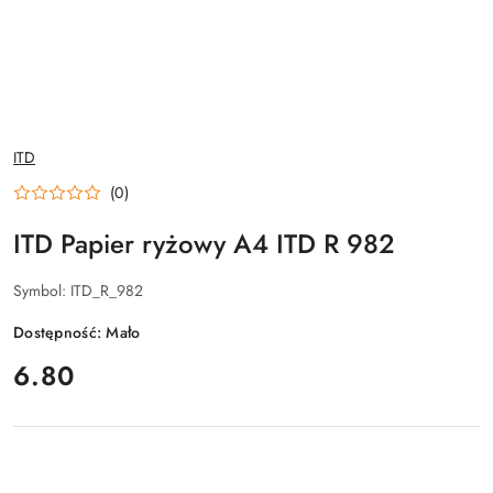
NAZWA
ITD
PRODUCENTA:
(0)
ITD Papier ryżowy A4 ITD R 982
Symbol:
ITD_R_982
Dostępność:
Mało
cena:
6.80