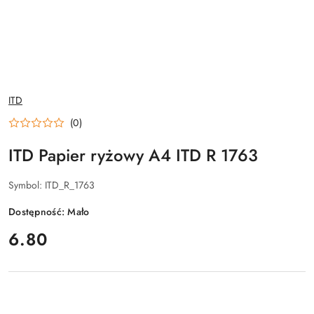
NAZWA
ITD
PRODUCENTA:
(0)
ITD Papier ryżowy A4 ITD R 1763
Symbol:
ITD_R_1763
Dostępność:
Mało
cena:
6.80