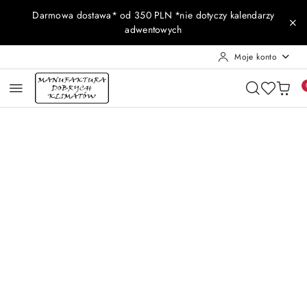
Przejdź do treści głównej
Przejdź do wyszukiwarki
Przejdź do moje konto
Przejdź do menu głównego
Przejdź do opisu produktu
Przejdź do stopki
Darmowa dostawa* od 350 PLN *nie dotyczy kalendarzy
adwentowych
Moje konto