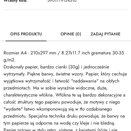
Własny kod:
5901779154510
OPIS PRODUKTU
OPINIE (0)
ZADAJ PYTANIE
Rozmiar A4 - 210x297 mm / 8.27x11.7 inch gramatura 30-35
g/m2.
Doskonały papier, bardzo cienki (30g) i jednocześnie
wytrzymały. Piękne barwy, świetne wzory. Papier, który cechuje
wyjątkowa wytrzymałość i łatwość "naddawania" na obłych
przedmiotach. Ma w sobie wyraźnie widoczne, duże,
charakterystyczne włókna. Włókna te są bardzo dekoracyjne a
całość struktury tego papieru powoduje, że motywy z niego
"wydarte" łatwo wkomponowują się w tło ozdabianego
przedmiotu. Specjalna technika druku powoduje, że barwy na
tym papierze są odporne na wodę czy kleje i nie bledną.
Papier ryżowy w stylu retro, vintage, z kwiatami (róże i nie