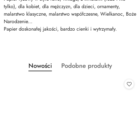
tylko), dla kobiet, dla mężczyzn, dla dzieci, ornamenty,
malarstwo klasyczne, malarstwo współczesne, Wielkanoc, Boże
Narodzenie...
Papier doskonałej jakości, bardzo cienki i wytrzymały.
Produkty
Produkty
Nowości
Podobne produkty
Pomiń karuzelę produktów
o
o
statusie:
statusie: