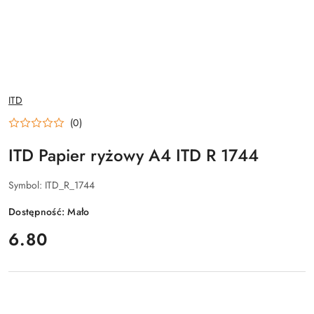
NAZWA
ITD
PRODUCENTA:
(0)
ITD Papier ryżowy A4 ITD R 1744
Symbol:
ITD_R_1744
Dostępność:
Mało
cena:
6.80