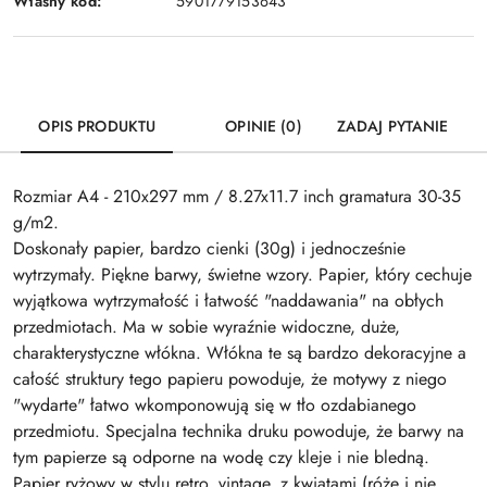
Własny kod:
5901779153643
OPIS PRODUKTU
OPINIE (0)
ZADAJ PYTANIE
Rozmiar A4 - 210x297 mm / 8.27x11.7 inch gramatura 30-35
g/m2.
Doskonały papier, bardzo cienki (30g) i jednocześnie
wytrzymały. Piękne barwy, świetne wzory. Papier, który cechuje
wyjątkowa wytrzymałość i łatwość "naddawania" na obłych
przedmiotach. Ma w sobie wyraźnie widoczne, duże,
charakterystyczne włókna. Włókna te są bardzo dekoracyjne a
całość struktury tego papieru powoduje, że motywy z niego
"wydarte" łatwo wkomponowują się w tło ozdabianego
przedmiotu. Specjalna technika druku powoduje, że barwy na
tym papierze są odporne na wodę czy kleje i nie bledną.
Papier ryżowy w stylu retro, vintage, z kwiatami (róże i nie