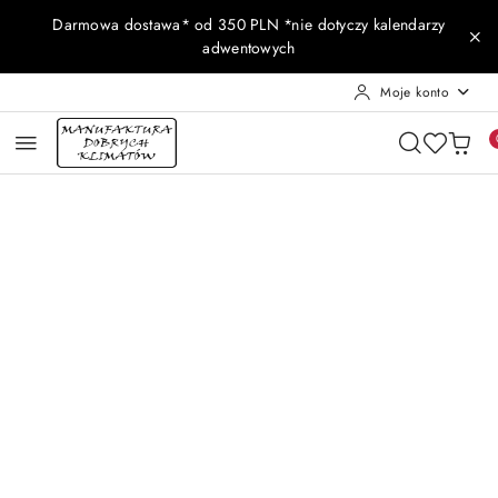
Przejdź do treści głównej
Przejdź do wyszukiwarki
Przejdź do moje konto
Przejdź do menu głównego
Przejdź do opisu produktu
Przejdź do stopki
Darmowa dostawa* od 350 PLN *nie dotyczy kalendarzy
adwentowych
Moje konto