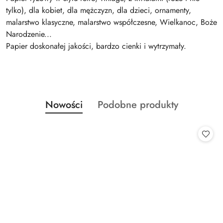
tylko), dla kobiet, dla mężczyzn, dla dzieci, ornamenty,
malarstwo klasyczne, malarstwo współczesne, Wielkanoc, Boże
Narodzenie...
Papier doskonałej jakości, bardzo cienki i wytrzymały.
Produkty
Produkty
Nowości
Podobne produkty
Pomiń karuzelę produktów
o
o
statusie:
statusie: