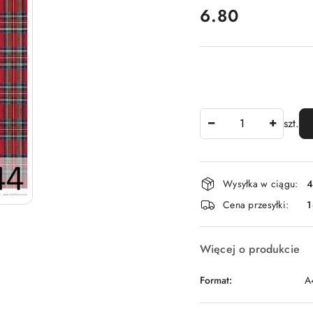
cena:
6.80
Ilość
szt.
Dostępność
Wysyłka w ciągu:
4
i
Cena przesyłki:
1
dostawa
Więcej o produkcie
Format:
A