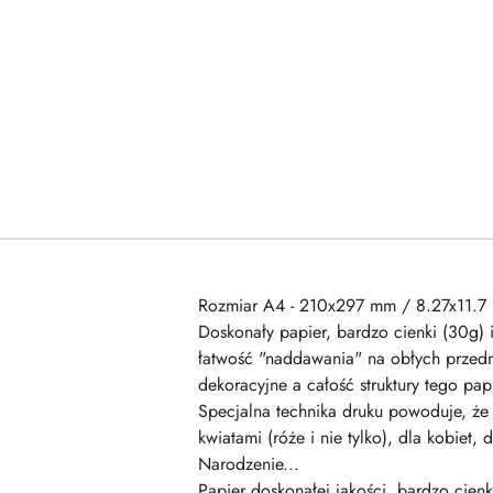
Rozmiar A4 - 210x297 mm / 8.27x11.7 
Doskonały papier, bardzo cienki (30g) 
łatwość "naddawania" na obłych przedm
dekoracyjne a całość struktury tego p
Specjalna technika druku powoduje, że 
kwiatami (róże i nie tylko), dla kobiet
Narodzenie...
Papier doskonałej jakości, bardzo cienk