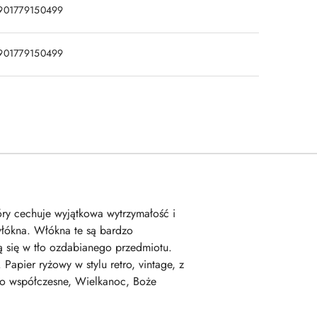
901779150499
901779150499
tóry cechuje wyjątkowa wytrzymałość i
włókna. Włókna te są bardzo
 się w tło ozdabianego przedmiotu.
apier ryżowy w stylu retro, vintage, z
stwo współczesne, Wielkanoc, Boże