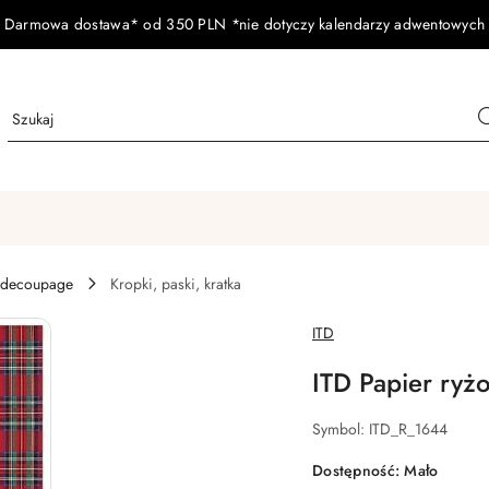
Darmowa dostawa* od 350 PLN *nie dotyczy kalendarzy adwentowych
 decoupage
Kropki, paski, kratka
NAZWA
ITD
PRODUCENTA:
ITD Papier ry
Symbol:
ITD_R_1644
Dostępność:
Mało