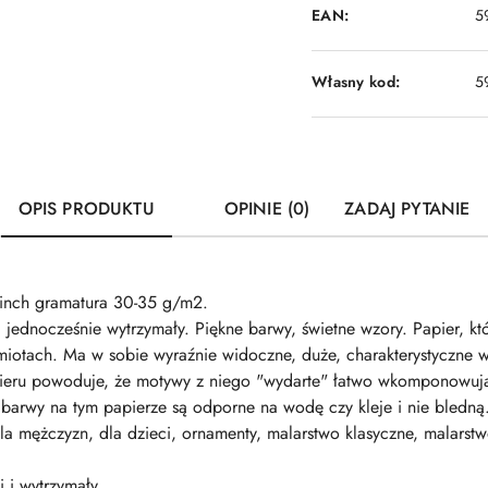
EAN:
5
Własny kod:
5
OPIS PRODUKTU
OPINIE (0)
ZADAJ PYTANIE
inch gramatura 30-35 g/m2.
i jednocześnie wytrzymały. Piękne barwy, świetne wzory. Papier, k
iotach. Ma w sobie wyraźnie widoczne, duże, charakterystyczne 
apieru powoduje, że motywy z niego "wydarte" łatwo wkomponowują
barwy na tym papierze są odporne na wodę czy kleje i nie bledną. P
, dla mężczyzn, dla dzieci, ornamenty, malarstwo klasyczne, malar
i i wytrzymały.