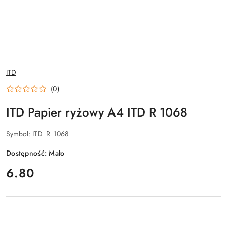
NAZWA
ITD
PRODUCENTA:
(0)
ITD Papier ryżowy A4 ITD R 1068
Symbol:
ITD_R_1068
Dostępność:
Mało
cena:
6.80