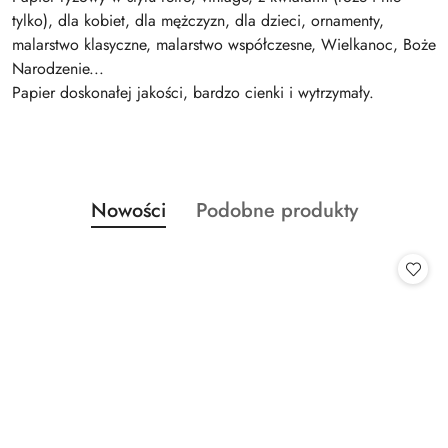
tylko), dla kobiet, dla mężczyzn, dla dzieci, ornamenty,
malarstwo klasyczne, malarstwo współczesne, Wielkanoc, Boże
Narodzenie...
Papier doskonałej jakości, bardzo cienki i wytrzymały.
Produkty
Produkty
Nowości
Podobne produkty
Pomiń karuzelę produktów
o
o
statusie:
statusie: