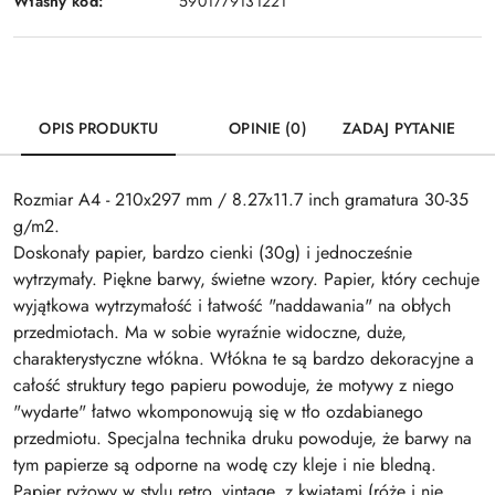
Własny kod:
5901779131221
OPIS PRODUKTU
OPINIE (0)
ZADAJ PYTANIE
Rozmiar A4 - 210x297 mm / 8.27x11.7 inch gramatura 30-35
g/m2.
Doskonały papier, bardzo cienki (30g) i jednocześnie
wytrzymały. Piękne barwy, świetne wzory. Papier, który cechuje
wyjątkowa wytrzymałość i łatwość "naddawania" na obłych
przedmiotach. Ma w sobie wyraźnie widoczne, duże,
charakterystyczne włókna. Włókna te są bardzo dekoracyjne a
całość struktury tego papieru powoduje, że motywy z niego
"wydarte" łatwo wkomponowują się w tło ozdabianego
przedmiotu. Specjalna technika druku powoduje, że barwy na
tym papierze są odporne na wodę czy kleje i nie bledną.
Papier ryżowy w stylu retro, vintage, z kwiatami (róże i nie