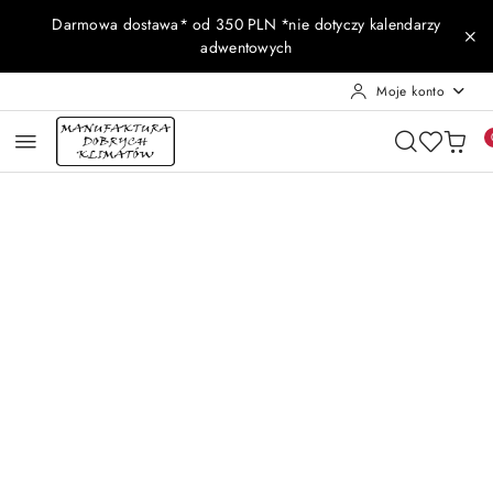
Przejdź do treści głównej
Przejdź do wyszukiwarki
Przejdź do moje konto
Przejdź do menu głównego
Przejdź do opisu produktu
Przejdź do stopki
Darmowa dostawa* od 350 PLN *nie dotyczy kalendarzy
adwentowych
Moje konto