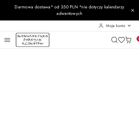
Przejdź do treści głównej
Przejdź do wyszukiwarki
Przejdź do moje konto
Przejdź do menu głównego
Przejdź do opisu produktu
Przejdź do stopki
Darmowa dostawa* od 350 PLN *nie dotyczy kalendarzy
adwentowych
Moje konto