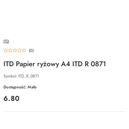
NAZWA
ITD
PRODUCENTA:
(0)
ITD Papier ryżowy A4 ITD R 0871
Symbol:
ITD_R_0871
Dostępność:
Mało
cena:
6.80