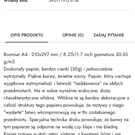
Własny kod:
5901779125756
OPIS PRODUKTU
OPINIE (0)
ZADAJ PYTANIE
Rozmiar A4 - 210x297 mm / 8.27x11.7 inch gramatura 30-35
g/m2.
Doskonały papier, bardzo cienki (30g) i jednocześnie
wytrzymały. Piękne barwy, świetne wzory. Papier, który cechuje
wyjątkowa wytrzymałość i łatwość "naddawania" na obłych
przedmiotach. Ma w sobie wyraźnie widoczne, duże,
charakterystyczne włókna. Włókna te są bardzo dekoracyjne a
całość struktury tego papieru powoduje, że motywy z niego
"wydarte" łatwo wkomponowują się w tło ozdabianego
przedmiotu. Specjalna technika druku powoduje, że barwy na
tym papierze są odporne na wodę czy kleje i nie bledną.
Papier ryżowy w stylu retro, vintage, z kwiatami (róże i nie