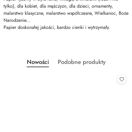
tylko), dla kobiet, dla mężczyzn, dla dzieci, ornamenty,
malarstwo klasyczne, malarstwo współczesne, Wielkanoc, Boże
Narodzenie...
Papier doskonałej jakości, bardzo cienki i wytrzymały.
Produkty
Produkty
Nowości
Podobne produkty
Pomiń karuzelę produktów
o
o
statusie:
statusie: