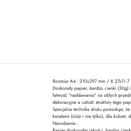
Rozmiar A4 - 210x297 mm / 8.27x11.7 
Doskonały papier, bardzo cienki (30g) 
łatwość "naddawania" na obłych przedm
dekoracyjne a całość struktury tego p
Specjalna technika druku powoduje, że 
kwiatami (róże i nie tylko), dla kobiet
Narodzenie...
Papier doskonałej jakości, bardzo cienk