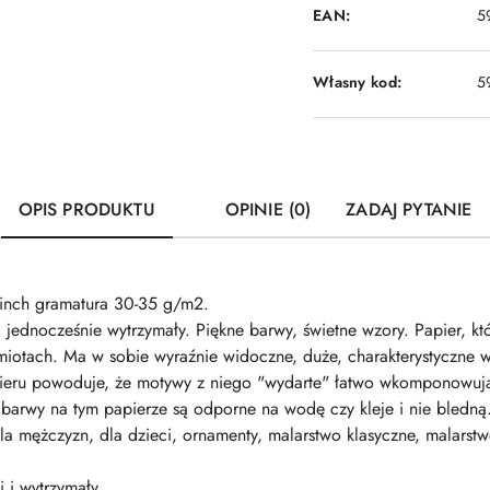
EAN:
5
Własny kod:
5
OPIS PRODUKTU
OPINIE (0)
ZADAJ PYTANIE
inch gramatura 30-35 g/m2.
i jednocześnie wytrzymały. Piękne barwy, świetne wzory. Papier, k
iotach. Ma w sobie wyraźnie widoczne, duże, charakterystyczne 
apieru powoduje, że motywy z niego "wydarte" łatwo wkomponowują
barwy na tym papierze są odporne na wodę czy kleje i nie bledną. P
, dla mężczyzn, dla dzieci, ornamenty, malarstwo klasyczne, malar
i i wytrzymały.