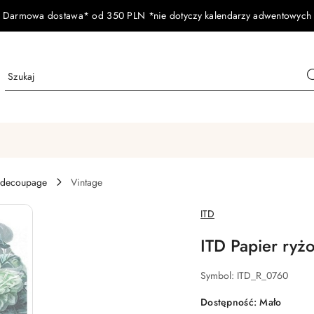
Darmowa dostawa* od 350 PLN *nie dotyczy kalendarzy adwentowych
 decoupage
Vintage
NAZWA
ITD
PRODUCENTA:
ITD Papier ry
Symbol:
ITD_R_0760
Dostępność:
Mało