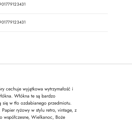
901779123431
901779123431
tóry cechuje wyjątkowa wytrzymałość i
włókna. Włókna te są bardzo
 się w tło ozdabianego przedmiotu.
apier ryżowy w stylu retro, vintage, z
stwo współczesne, Wielkanoc, Boże