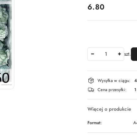
cena:
6.80
Ilość
szt.
Dostępność
Wysyłka w ciągu:
4
i
Cena przesyłki:
1
dostawa
Więcej o produkcie
Format:
A