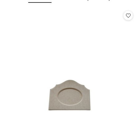
Pomiń karuzelę produktów
o
o
statusie:
statusie: