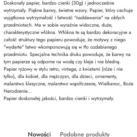
Doskonały papier, bardzo cienki (30g) i jednocześnie
wytrzymały. Piękne barwy, świetne wzory. Papier, który cechuje
wyjątkowa wytrzymałość i łatwość "naddawania" na obłych
przedmiotach. Ma w sobie wyraźnie widoczne, duże,
charakterystyczne włókna. Włókna te są bardzo dekoracyjne a
całość struktury tego papieru powoduje, że motywy z niego
"wydarte" łatwo wkomponowują się w tło ozdabianego
przedmiotu. Specjalna technika druku powoduje, że barwy na
tym papierze są odporne na wodę czy kleje i nie bledną.
Papier ryżowy w stylu retro, vintage, z kwiatami (róże i nie
tylko), dla kobiet, dla mężczyzn, dla dzieci, ornamenty,
malarstwo klasyczne, malarstwo współczesne, Wielkanoc, Boże
Narodzenie...
Papier doskonałej jakości, bardzo cienki i wytrzymały.
Produkty
Produkty
Nowości
Podobne produkty