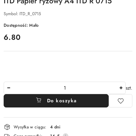
ITD Papier ryżowy A4 ITD R 0715
Symbol:
ITD_R_0715
Dostępność:
Mało
cena:
6.80
Ilość
szt.
Do koszyka
Dostępność
Wysyłka w ciągu:
4 dni
i
Cena przesyłki:
16.5