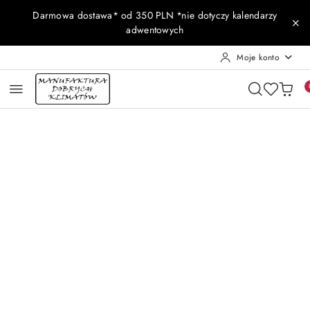
Przejdź do treści głównej
Przejdź do wyszukiwarki
Przejdź do moje konto
Przejdź do menu głównego
Przejdź do opisu produktu
Przejdź do stopki
Darmowa dostawa* od 350 PLN *nie dotyczy kalendarzy
adwentowych
Moje konto