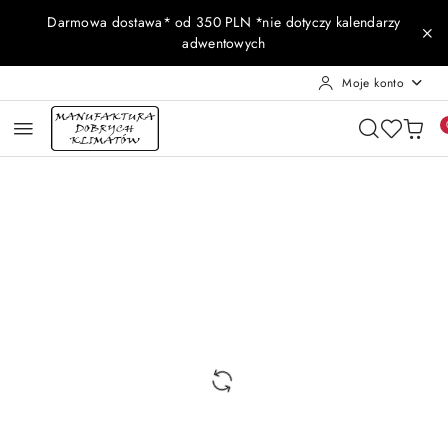
Przejdź do treści głównej
Przejdź do wyszukiwarki
Przejdź do moje konto
Przejdź do menu głównego
Przejdź do opisu produktu
Przejdź do stopki
Darmowa dostawa* od 350 PLN *nie dotyczy kalendarzy
adwentowych
Moje konto