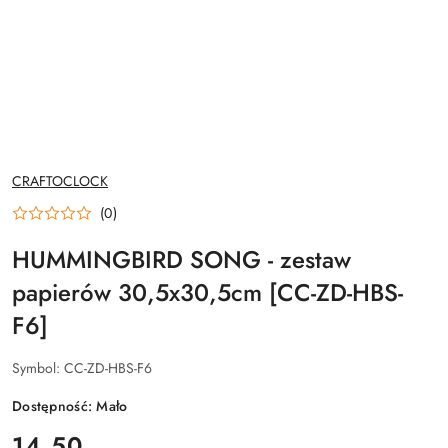
NAZWA
CRAFTOCLOCK
PRODUCENTA:
(0)
HUMMINGBIRD SONG - zestaw
papierów 30,5x30,5cm [CC-ZD-HBS-
F6]
Symbol:
CC-ZD-HBS-F6
Dostępność:
Mało
cena:
14.50