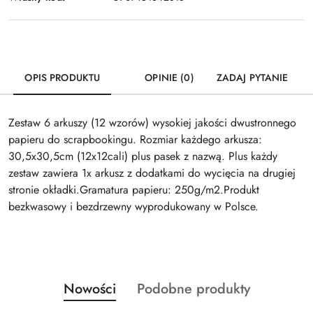
OPIS PRODUKTU
OPINIE (0)
ZADAJ PYTANIE
Zestaw 6 arkuszy (12 wzorów) wysokiej jakości dwustronnego
papieru do scrapbookingu. Rozmiar każdego arkusza:
30,5x30,5cm (12x12cali) plus pasek z nazwą. Plus każdy
zestaw zawiera 1x arkusz z dodatkami do wycięcia na drugiej
stronie okładki.Gramatura papieru: 250g/m2.Produkt
bezkwasowy i bezdrzewny wyprodukowany w Polsce.
Produkty
Produkty
Nowości
Podobne produkty
Pomiń karuzelę produktów
o
o