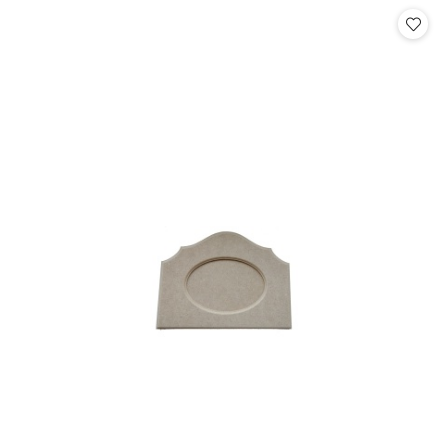
statusie:
statusie: