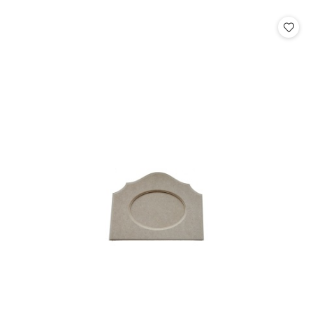
o
o
statusie:
statusie: