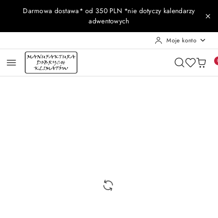
Przejdź do treści głównej
Przejdź do wyszukiwarki
Przejdź do moje konto
Przejdź do menu głównego
Przejdź do opisu produktu
Przejdź do stopki
Darmowa dostawa* od 350 PLN *nie dotyczy kalendarzy
adwentowych
Moje konto