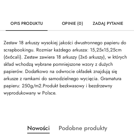
OPIS PRODUKTU
OPINIE (0)
ZADAJ PYTANIE
Zestaw 18 arkuszy wysokiej jakości dwustronnego papieru do
scrapbookingu. Rozmiar każdego arkusza: 15,25x15,25cm
(6x6cali). Zestaw zawiera 18 arkuszy (3x6 arkuszy), w których
skład wchodzą wybrane pomniejszone wzory z dużych
papierów. Dodatkowo na odwrocie okładek znajdują się
arkusze z ramkami do samodzielnego wycięcia. Gramatura
papieru: 250g/m2.Produkt bezkwasowy i bezdrzewny
wyprodukowany w Polsce.
Produkty
Produkty
Nowości
Podobne produkty
Pomiń karuzelę produktów