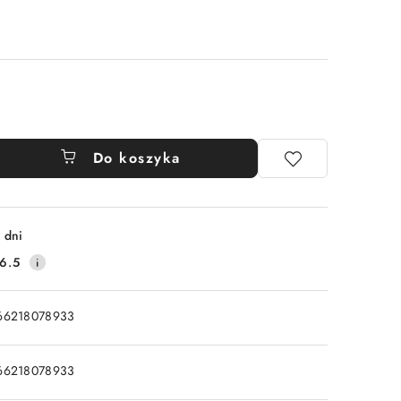
Do koszyka
 dni
6.5
66218078933
66218078933