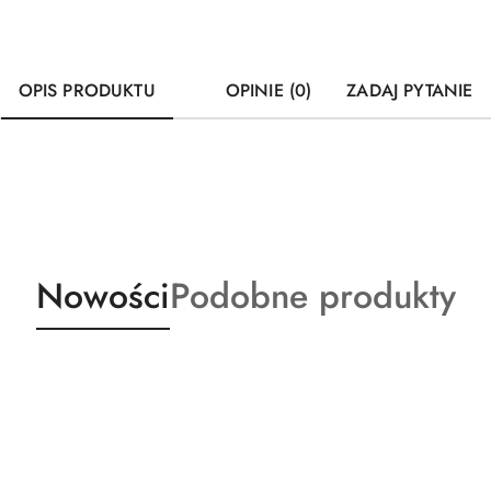
OPIS PRODUKTU
OPINIE (0)
ZADAJ PYTANIE
Produkty
Produkty
Nowości
Podobne produkty
o
o
statusie:
statusie: