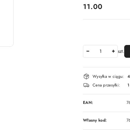
cena:
11.00
Ilość
szt.
Dostępność
Wysyłka w ciągu:
4
i
Cena przesyłki:
1
dostawa
EAN:
7
Własny kod:
7