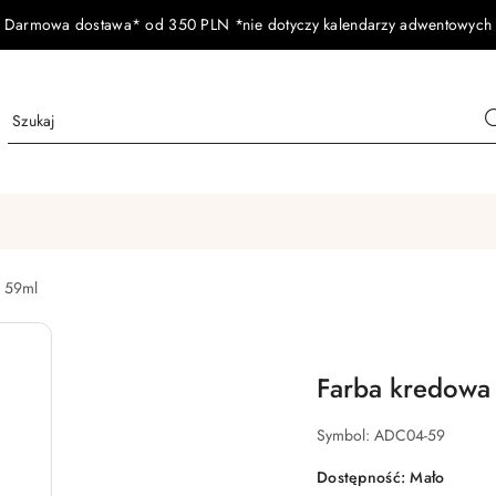
Darmowa dostawa* od 350 PLN *nie dotyczy kalendarzy adwentowych
 59ml
Farba kredowa
Symbol:
ADC04-59
Dostępność:
Mało