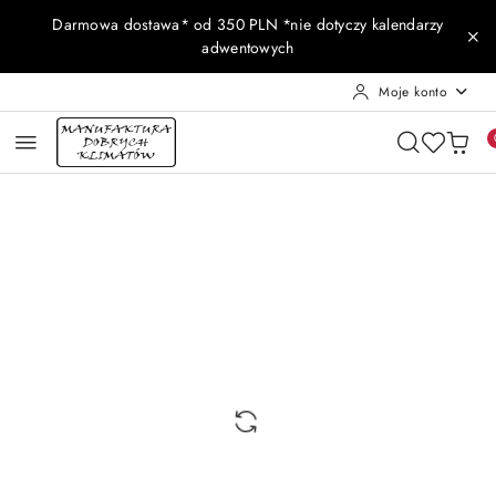
Przejdź do treści głównej
Przejdź do wyszukiwarki
Przejdź do moje konto
Przejdź do menu głównego
Przejdź do opisu produktu
Przejdź do stopki
Darmowa dostawa* od 350 PLN *nie dotyczy kalendarzy
adwentowych
Moje konto