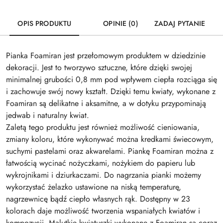
OPIS PRODUKTU
OPINIE (0)
ZADAJ PYTANIE
Pianka Foamiran jest przełomowym produktem w dziedzinie
dekoracji. Jest to tworzywo sztuczne, które dzięki swojej
minimalnej grubości 0,8 mm pod wpływem ciepła rozciąga się
i zachowuje swój nowy kształt. Dzięki temu kwiaty, wykonane z
Foamiran są delikatne i aksamitne, a w dotyku przypominają
jedwab i naturalny kwiat.
Zaletą tego produktu jest również możliwość cieniowania,
zmiany koloru, które wykonywać można kredkami świecowym,
suchymi pastelami oraz akwarelami. Piankę Foamiran można z
łatwością wycinać nożyczkami, nożykiem do papieru lub
wykrojnikami i dziurkaczami. Do nagrzania pianki możemy
wykorzystać żelazko ustawione na niską temperaturę,
nagrzewnicę bądź ciepło własnych rąk. Dostępny w 23
kolorach daje możliwość tworzenia wspaniałych kwiatów i
kompozycji. Malutkie kwiatuszki wykonane z Foamiran są coraz