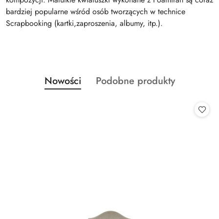
bardziej popularne wśród osób tworzących w technice
Scrapbooking (kartki,zaproszenia, albumy, itp.).
Produkty
Produkty
Nowości
Podobne produkty
Pomiń karuzelę produktów
o
o
statusie:
statusie: