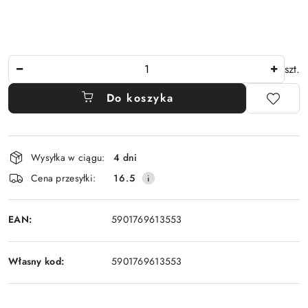
Ilość
szt.
Do koszyka
Dostępność
Wysyłka w ciągu:
4 dni
i
Cena przesyłki:
16.5
dostawa
EAN:
5901769613553
Własny kod:
5901769613553