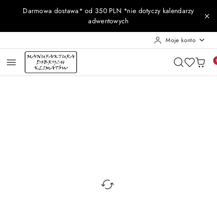
Przejdź do treści głównej
Przejdź do wyszukiwarki
Przejdź do moje konto
Przejdź do menu głównego
Przejdź do opisu produktu
Przejdź do stopki
Darmowa dostawa* od 350 PLN *nie dotyczy kalendarzy
adwentowych
Moje konto