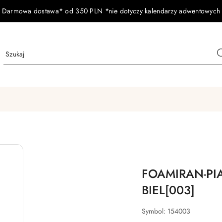
Darmowa dostawa* od 350 PLN *nie dotyczy kalendarzy adwentowych
FOAMIRAN-P
BIEL[003]
Symbol:
154003