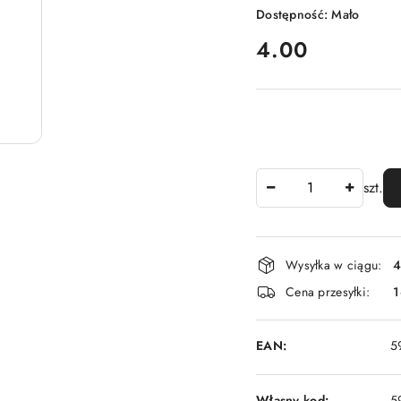
Dostępność:
Mało
cena:
4.00
Ilość
szt.
Dostępność
Wysyłka w ciągu:
4
i
Cena przesyłki:
1
dostawa
EAN:
5
Własny kod:
5