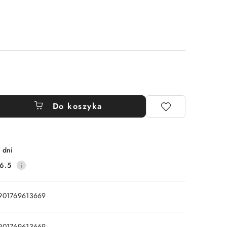
Do koszyka
 dni
6.5
901769613669
901769613669