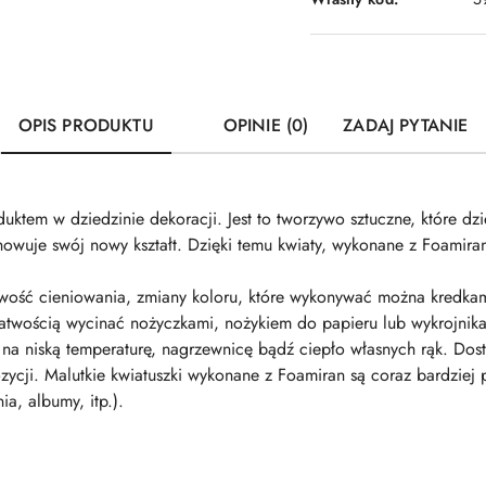
OPIS PRODUKTU
OPINIE (0)
ZADAJ PYTANIE
ktem w dziedzinie dekoracji. Jest to tworzywo sztuczne, które dz
owuje swój nowy kształt. Dzięki temu kwiaty, wykonane z Foamiran 
liwość cieniowania, zmiany koloru, które wykonywać można kredka
atwością wycinać nożyczkami, nożykiem do papieru lub wykrojnika
na niską temperaturę, nagrzewnicę bądź ciepło własnych rąk. Dos
zycji. Malutkie kwiatuszki wykonane z Foamiran są coraz bardzie
ia, albumy, itp.).