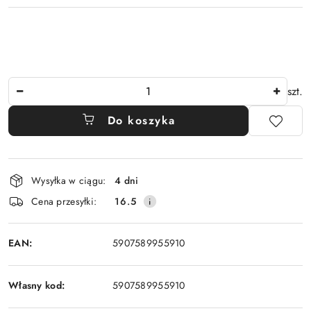
Ilość
szt.
Do koszyka
Dostępność
Wysyłka w ciągu:
4 dni
i
Cena przesyłki:
16.5
dostawa
EAN:
5907589955910
Własny kod:
5907589955910