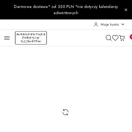
Przejdź do treści głównej
Przejdź do wyszukiwarki
Przejdź do moje konto
Przejdź do menu głównego
Przejdź do opisu produktu
Przejdź do stopki
Darmowa dostawa* od 350 PLN *nie dotyczy kalendarzy
adwentowych
Moje konto