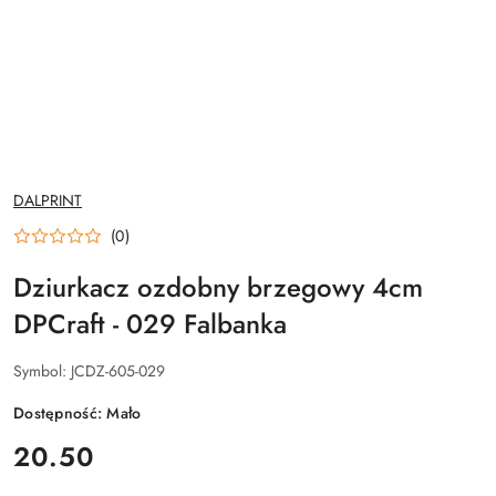
NAZWA
DALPRINT
PRODUCENTA:
(0)
Dziurkacz ozdobny brzegowy 4cm
DPCraft - 029 Falbanka
Symbol:
JCDZ-605-029
Dostępność:
Mało
cena:
20.50