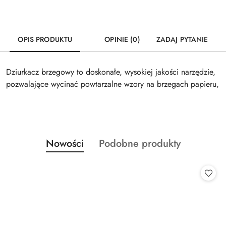
OPIS PRODUKTU
OPINIE (0)
ZADAJ PYTANIE
Dziurkacz brzegowy to doskonałe, wysokiej jakości narzędzie,
pozwalające wycinać powtarzalne wzory na brzegach papieru,
Produkty
Produkty
Nowości
Podobne produkty
Pomiń karuzelę produktów
o
o
statusie:
statusie: