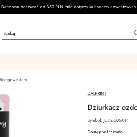
Darmowa dostawa* od 350 PLN *nie dotyczy kalendarzy adwentowych
Brzegowe 4cm
NAZWA
DALPRINT
PRODUCENTA:
Dziurkacz ozd
Symbol:
JCDZ-605-014
Dostępność:
Mało