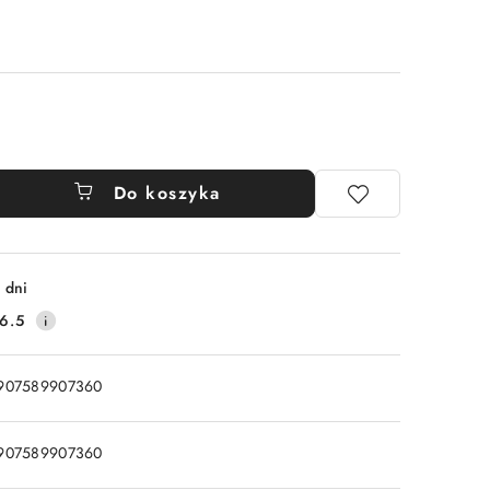
Do koszyka
 dni
6.5
907589907360
907589907360