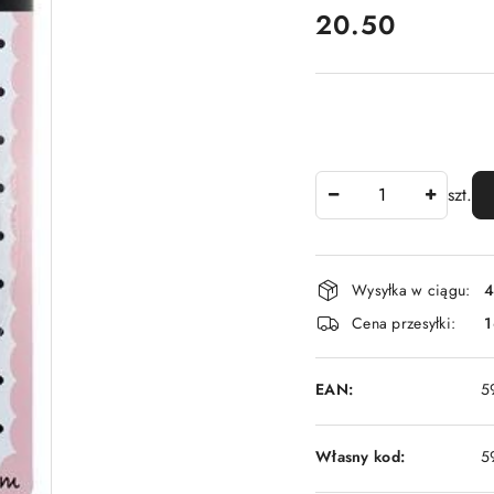
cena:
20.50
Ilość
szt.
Dostępność
Wysyłka w ciągu:
4
i
Cena przesyłki:
1
dostawa
EAN:
5
Własny kod:
5