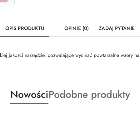
OPIS PRODUKTU
OPINIE (0)
ZADAJ PYTANIE
kiej jakości narzędzie, pozwalające wycinać powtarzalne wzory n
Produkty
Produkty
Nowości
Podobne produkty
o
o
statusie:
statusie: