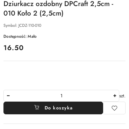
Dziurkacz ozdobny DPCraft 2,5cm -
010 Koło 2 (2,5cm)
Symbol:
JCDZ-110-010
Dostępność:
Mało
cena:
16.50
Ilość
szt.
Do koszyka
Dostępność