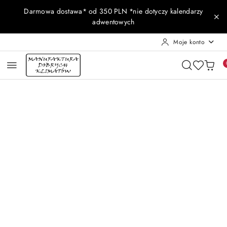
Przejdź do treści głównej
Przejdź do wyszukiwarki
Przejdź do moje konto
Przejdź do menu głównego
Przejdź do opisu produktu
Przejdź do stopki
Darmowa dostawa* od 350 PLN *nie dotyczy kalendarzy
adwentowych
Moje konto