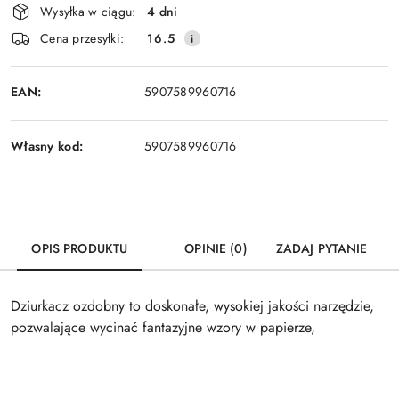
Wysyłka w ciągu:
4 dni
i
Cena przesyłki:
16.5
dostawa
EAN:
5907589960716
Własny kod:
5907589960716
OPIS PRODUKTU
OPINIE (0)
ZADAJ PYTANIE
Dziurkacz ozdobny to doskonałe, wysokiej jakości narzędzie,
pozwalające wycinać fantazyjne wzory w papierze,