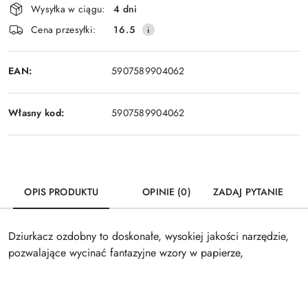
Wysyłka w ciągu:
4 dni
i
Cena przesyłki:
16.5
dostawa
EAN:
5907589904062
Własny kod:
5907589904062
OPIS PRODUKTU
OPINIE (0)
ZADAJ PYTANIE
Dziurkacz ozdobny to doskonałe, wysokiej jakości narzędzie,
pozwalające wycinać fantazyjne wzory w papierze,