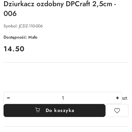
Dziurkacz ozdobny DPCraft 2,5cm -
006
Symbol:
JCDZ-110-006
Dostępność:
Mało
cena:
14.50
Ilość
szt.
Do koszyka
Dostępność