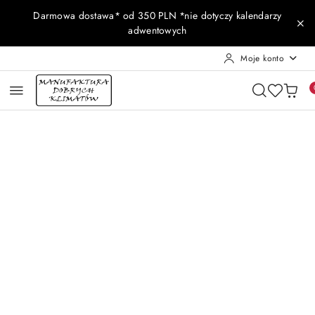
Przejdź do treści głównej
Przejdź do wyszukiwarki
Przejdź do moje konto
Przejdź do menu głównego
Przejdź do opisu produktu
Przejdź do stopki
Darmowa dostawa* od 350 PLN *nie dotyczy kalendarzy
adwentowych
Moje konto