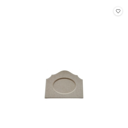
o
o
statusie:
statusie: