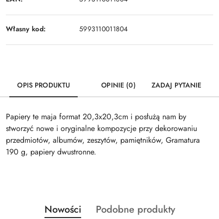
Własny kod:
5993110011804
OPIS PRODUKTU
OPINIE (0)
ZADAJ PYTANIE
Papiery te maja format 20,3x20,3cm i posłużą nam by
stworzyć nowe i oryginalne kompozycje przy dekorowaniu
przedmiotów, albumów, zeszytów, pamiętników, Gramatura
190 g, papiery dwustronne.
Produkty
Produkty
Nowości
Podobne produkty
Pomiń karuzelę produktów