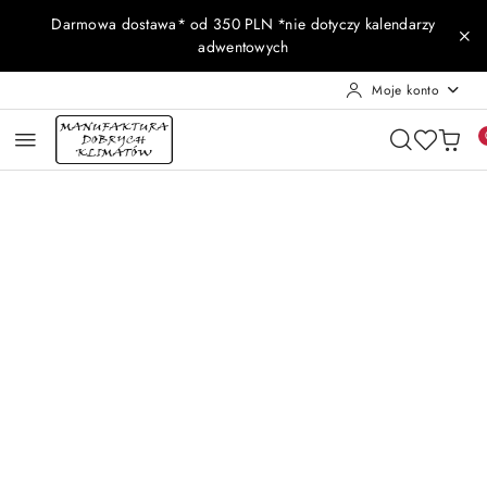
Przejdź do treści głównej
Przejdź do wyszukiwarki
Przejdź do moje konto
Przejdź do menu głównego
Przejdź do opisu produktu
Przejdź do stopki
Darmowa dostawa* od 350 PLN *nie dotyczy kalendarzy
adwentowych
Moje konto