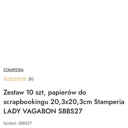
NAZWA
STAMPERIA
PRODUCENTA:
(0)
Zestaw 10 szt, papierów do
scrapbookingu 20,3x20,3cm Stamperia
LADY VAGABON SBBS27
Symbol:
SBBS27