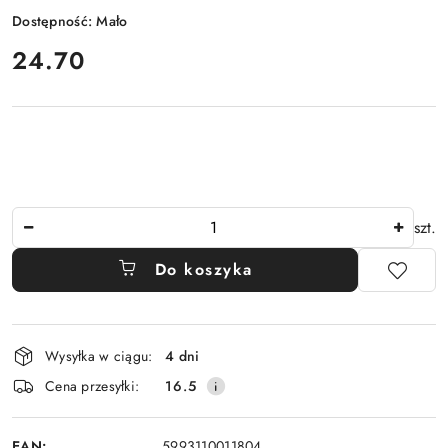
Dostępność:
Mało
cena:
24.70
Ilość
szt.
Do koszyka
Dostępność
Wysyłka w ciągu:
4 dni
i
Cena przesyłki:
16.5
dostawa
EAN:
5993110011804